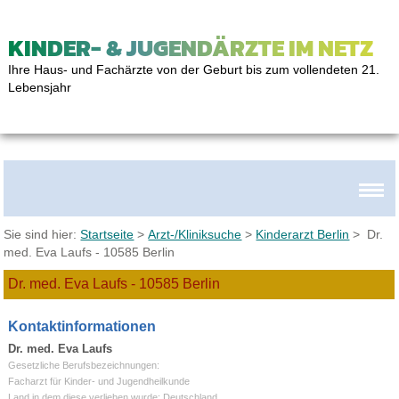
KINDER- & JUGENDÄRZTE IM NETZ
Ihre Haus- und Fachärzte von der Geburt bis zum vollendeten 21.
Lebensjahr
Sie sind hier:
Startseite
>
Arzt-/Kliniksuche
>
Kinderarzt Berlin
> Dr.
med. Eva Laufs - 10585 Berlin
Dr. med. Eva Laufs - 10585 Berlin
Kontaktinformationen
Dr. med. Eva Laufs
Gesetzliche Berufsbezeichnungen:
Facharzt für Kinder- und Jugendheilkunde
Land in dem diese verliehen wurde: Deutschland