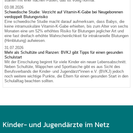
starten mit eher flachen Füßen, das ist völlig normal.
03.08.2026
Schwedische Studie: Verzicht auf Vitamin-K-Gabe bei Neugeborenen
verdoppelt Blutungsrisiko
Eine schwedische Studie macht darauf aufmerksam, dass Babys, die
keine intramuskuläre Vitamin-K-Gabe erhielten, bis zum Alter von sechs
Monaten eine um 52% erhöhtes Risiko für Blutungen jeglicher Art und
eine fast dreifach erhöhte Wahrscheinlichkeit für intrakranielle Blutungen
(Hirnblutung) aufwiesen.
31.07.2026
Mehr als Schultüte und Ranzen: BVKJ gibt Tipps für einen gesunden
Schulstart
Mit der Einschulung beginnt für viele Kinder ein neuer Lebensabschnitt.
Neben Schultüte, Mäppchen und Sporttasche gibt es aus Sicht des
Berufsverbands der Kinder- und Jugendärzt*innen e.V. (BVKJ) jedoch
noch weitere wichtige Punkte, die Eltern für einen gesunden Start in den
Schulalltag beachten sollten.
Kinder- und Jugendärzte im Netz