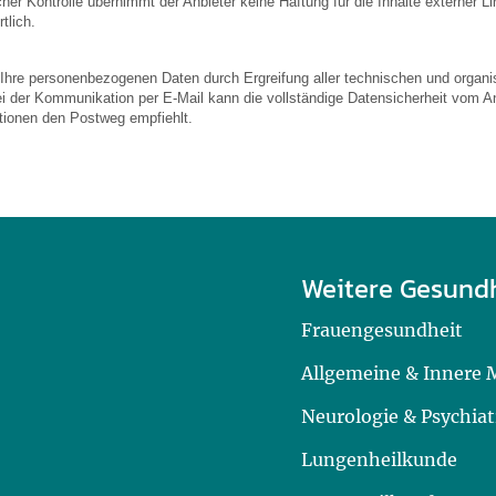
licher Kontrolle übernimmt der Anbieter keine Haftung für die Inhalte externer L
tlich.
 Ihre personenbezogenen Daten durch Ergreifung aller technischen und organis
ei der Kommunikation per E-Mail kann die vollständige Datensicherheit vom An
ationen den Postweg empfiehlt.
Weitere Gesund
Frauengesundheit
Allgemeine & Innere 
Neurologie & Psychiat
Lungenheilkunde