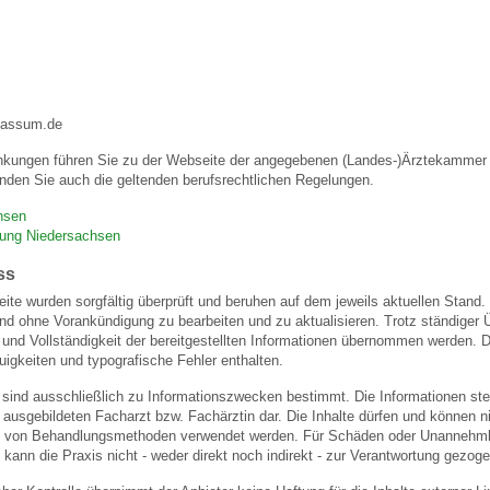
 Bildschirmmediengebrauch
bassum.de
nkungen führen Sie zu der Webseite der angegebenen (Landes-)Ärztekammer u
nden Sie auch die geltenden berufsrechtlichen Regelungen.
rsorgen
hsen
gung Niedersachsen
ss
erinnerung
der
eite wurden sorgfältig überprüft und beruhen auf dem jeweils aktuellen Stand. 
und ohne Vorankündigung zu bearbeiten und zu aktualisieren. Trotz ständiger
eit und Vollständigkeit der bereitgestellten Informationen übernommen werden
ormationsflyer
igkeiten und typografische Fehler enthalten.
 sind ausschließlich zu Informationszwecken bestimmt. Die Informationen stel
usgebildeten Facharzt bzw. Fachärztin dar. Die Inhalte dürfen und können nic
d gestalten
von Behandlungsmethoden verwendet werden. Für Schäden oder Unannehmlic
 kann die Praxis nicht - weder direkt noch indirekt - zur Verantwortung gezog