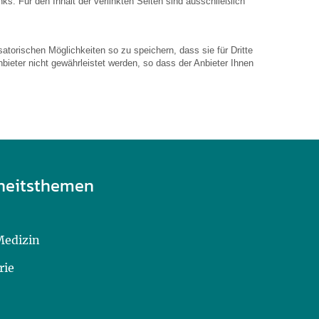
inks. Für den Inhalt der verlinkten Seiten sind ausschließlich
atorischen Möglichkeiten so zu speichern, dass sie für Dritte
bieter nicht gewährleistet werden, so dass der Anbieter Ihnen
heitsthemen
Medizin
rie