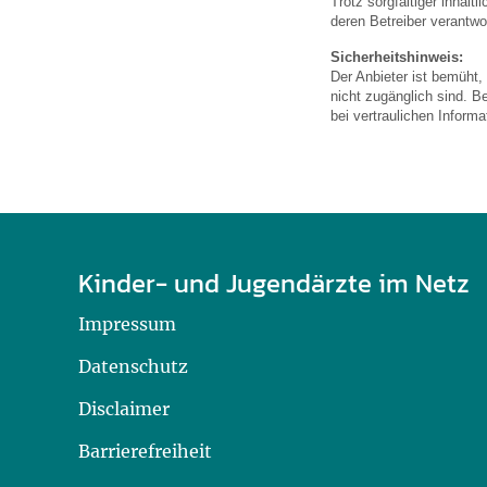
Trotz sorgfältiger inhalt
U0-Vorsorge
deren Betreiber verantwor
Sicherheitshinweis:
Der Anbieter ist bemüht,
nicht zugänglich sind. B
bei vertraulichen Inform
Kinder- und Jugendärzte im Netz
Impressum
Datenschutz
Disclaimer
Barrierefreiheit