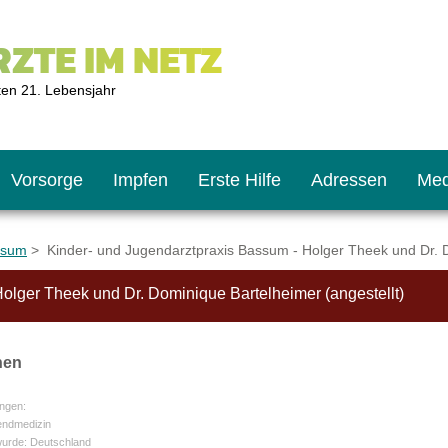
ZTE IM NETZ
ten 21. Lebensjahr
Vorsorge
Impfen
Erste Hilfe
Adressen
Med
ssum
> Kinder- und Jugendarztpraxis Bassum - Holger Theek und Dr. D
olger Theek und Dr. Dominique Bartelheimer (angestellt)
U9
ie oft?
hner
nen
s U11
chten?
ngen:
endmedizin
2
r
wurde: Deutschland