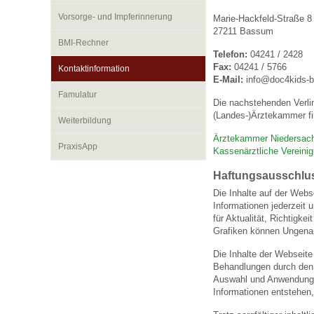
Vorsorge- und Impferinnerung
Marie-Hackfeld-Straße 8
27211 Bassum
Impfsicherheit
Notdienste
Empfehlungen zum
BMI-Rechner
Telefon:
04241 / 2428
Fax:
04241 / 5766
Kontaktinformation
E-Mail:
info@doc4kids-
Häufige Fragen
Hörlexikon
Famulatur
Die nachstehenden Verli
(Landes-)Ärztekammer fi
Weiterbildung
Recht auf Impfung
Material zu den Vo
Ärztekammer Niedersac
PraxisApp
Kassenärztliche Vereini
Haftungsausschlu
Vorsorge- und Impf
Entwicklungskalen
Die Inhalte auf der Webs
Informationen jederzeit 
für Aktualität, Richtigk
Broschüren und Inf
Grafiken können Ungenau
Die Inhalte der Webseite
Behandlungen durch den a
Familienzeit gesun
Auswahl und Anwendung 
Informationen entstehen,