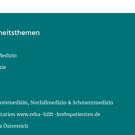
heitsthemen
Medizin
rie
ensivmedizin, Notfallmedizin & Schmerzmedizin
itation www.reha-hilft-krebspatienten.de
 Österreich