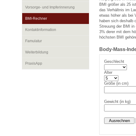
BMI größer als 25 ist
Vorsorge- und Impferinnerung
das Verhältnis im L
etwas höher als bei 
Impfsicherheit
Notdienste
Empfehlungen zum
BMI-Rechner
haben sich deshalb da
Streuung der BMI in e
Kontaktinformation
3% derer mit dem hö
höchsten BMI gehör
Häufige Fragen
Hörlexikon
Famulatur
Body-Mass-Inde
Weiterbildung
Recht auf Impfung
Material zu den Vo
Geschlecht
PraxisApp
Alter
Vorsorge- und Impf
Entwicklungskalen
Größe (in cm)
Broschüren und Inf
Gewicht (in kg)
Familienzeit gesun