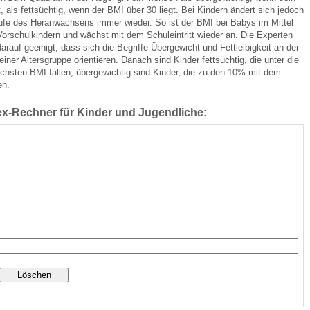
, als fettsüchtig, wenn der BMI über 30 liegt. Bei Kindern ändert sich jedoch
aufe des Heranwachsens immer wieder. So ist der BMI bei Babys im Mittel
Vorschulkindern und wächst mit dem Schuleintritt wieder an. Die Experten
 Bildschirmmediengebrauch
rauf geeinigt, dass sich die Begriffe Übergewicht und Fettleibigkeit an der
iner Altersgruppe orientieren. Danach sind Kinder fettsüchtig, die unter die
chsten BMI fallen; übergewichtig sind Kinder, die zu den 10% mit dem
en.
x-Rechner für Kinder und Jugendliche:
rsorgen
erinnerung
der
ormationsflyer
d gestalten