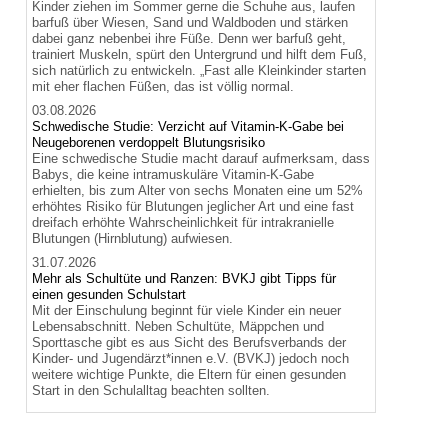
Kinder ziehen im Sommer gerne die Schuhe aus, laufen
barfuß über Wiesen, Sand und Waldboden und stärken
dabei ganz nebenbei ihre Füße. Denn wer barfuß geht,
trainiert Muskeln, spürt den Untergrund und hilft dem Fuß,
sich natürlich zu entwickeln. „Fast alle Kleinkinder starten
mit eher flachen Füßen, das ist völlig normal.
03.08.2026
Schwedische Studie: Verzicht auf Vitamin-K-Gabe bei
Neugeborenen verdoppelt Blutungsrisiko
Eine schwedische Studie macht darauf aufmerksam, dass
Babys, die keine intramuskuläre Vitamin-K-Gabe
erhielten, bis zum Alter von sechs Monaten eine um 52%
erhöhtes Risiko für Blutungen jeglicher Art und eine fast
dreifach erhöhte Wahrscheinlichkeit für intrakranielle
Blutungen (Hirnblutung) aufwiesen.
31.07.2026
Mehr als Schultüte und Ranzen: BVKJ gibt Tipps für
einen gesunden Schulstart
Mit der Einschulung beginnt für viele Kinder ein neuer
Lebensabschnitt. Neben Schultüte, Mäppchen und
Sporttasche gibt es aus Sicht des Berufsverbands der
Kinder- und Jugendärzt*innen e.V. (BVKJ) jedoch noch
weitere wichtige Punkte, die Eltern für einen gesunden
Start in den Schulalltag beachten sollten.