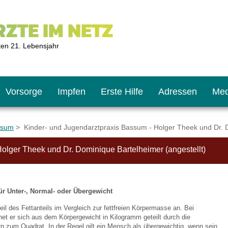
ZTE IM NETZ
ten 21. Lebensjahr
Vorsorge
Impfen
Erste Hilfe
Adressen
Med
ssum
> Kinder- und Jugendarztpraxis Bassum - Holger Theek und Dr. D
olger Theek und Dr. Dominique Bartelheimer (angestellt)
U9
ie oft?
hner
s U11
chten?
ür Unter-, Normal- oder Übergewicht
eil des Fettanteils im Vergleich zur fettfreien Körpermasse an. Bei
t er sich aus dem Körpergewicht in Kilogramm geteilt durch die
2
r
n zum Quadrat. In der Regel gilt ein Mensch als übergewichtig, wenn sein