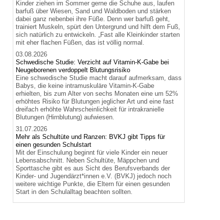
Kinder ziehen im Sommer gerne die Schuhe aus, laufen
barfuß über Wiesen, Sand und Waldboden und stärken
dabei ganz nebenbei ihre Füße. Denn wer barfuß geht,
trainiert Muskeln, spürt den Untergrund und hilft dem Fuß,
sich natürlich zu entwickeln. „Fast alle Kleinkinder starten
mit eher flachen Füßen, das ist völlig normal.
03.08.2026
Schwedische Studie: Verzicht auf Vitamin-K-Gabe bei
Neugeborenen verdoppelt Blutungsrisiko
Eine schwedische Studie macht darauf aufmerksam, dass
Babys, die keine intramuskuläre Vitamin-K-Gabe
erhielten, bis zum Alter von sechs Monaten eine um 52%
erhöhtes Risiko für Blutungen jeglicher Art und eine fast
dreifach erhöhte Wahrscheinlichkeit für intrakranielle
Blutungen (Hirnblutung) aufwiesen.
31.07.2026
Mehr als Schultüte und Ranzen: BVKJ gibt Tipps für
einen gesunden Schulstart
Mit der Einschulung beginnt für viele Kinder ein neuer
Lebensabschnitt. Neben Schultüte, Mäppchen und
Sporttasche gibt es aus Sicht des Berufsverbands der
Kinder- und Jugendärzt*innen e.V. (BVKJ) jedoch noch
weitere wichtige Punkte, die Eltern für einen gesunden
Start in den Schulalltag beachten sollten.