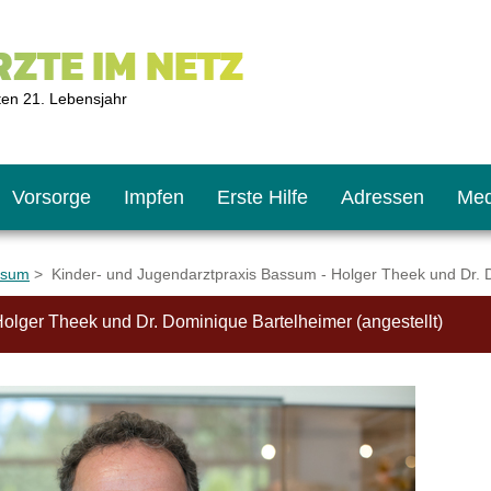
ZTE IM NETZ
ten 21. Lebensjahr
Vorsorge
Impfen
Erste Hilfe
Adressen
Med
ssum
> Kinder- und Jugendarztpraxis Bassum - Holger Theek und Dr. D
olger Theek und Dr. Dominique Bartelheimer (angestellt)
U9
ie oft?
hner
s U11
chten?
2
r