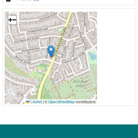
+
−
🔍
Leaflet
|
©
OpenStreetMap
contributors