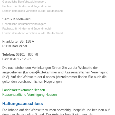
Gesetzliche Berufsbezeichnungen:
Facharzt für Kinder- und Jugendmedizin
Land in dem diese verliehen wurde: Deutschland
Semik Khodaverdi
Gesetzliche Berufsbezeichnungen:
Facharzt für Kinder- und Jugendmedizin
Land in dem diese verliehen wurde: Deutschland
Frankfurter Str. 198 A
61118 Bad Vilbel
Telefon:
06101 - 830 78
Fax:
06101 - 125 85
Die nachstehenden Verlinkungen führen Sie zu der Webseite der
angegebenen (Landes-)Ärztekammer und Kassenärztlichen Vereinigung
(KV). Auf der Webseite der (Landes-)Ärztekammer finden Sie auch die
geltenden berufsrechtlichen Regelungen.
Landesärztekammer Hessen
Kassenärztliche Vereinigung Hessen
Haftungsausschluss
Die Inhalte auf der Webseite wurden sorgfältig überprüft und beruhen auf
dem jeweils aktuellen Stand. Der Anbieter behält sich vor, die