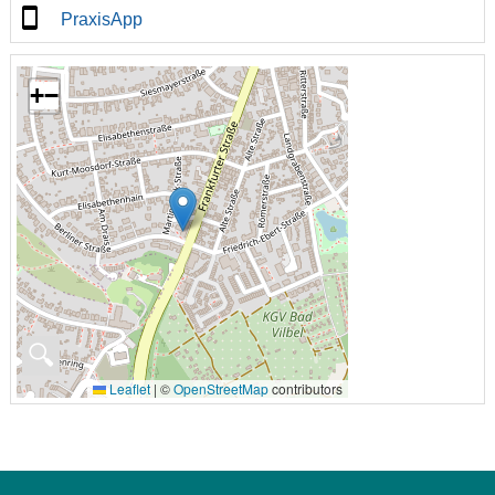
PraxisApp
+
−
🔍
Leaflet
|
©
OpenStreetMap
contributors