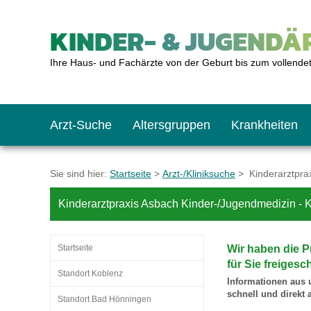
KINDER- & JUGENDÄR
Ihre Haus- und Fachärzte von der Geburt bis zum vollende
Arzt-Suche
Altersgruppen
Krankheiten
Das erste Jahr
Baby: U1 bis U6
Impfkalender
Notrufnummern
Notdienste
BMI-Rechner
Sie sind hier:
Startseite
>
Arzt-/Kliniksuche
> Kinderarztprax
Kinderarztpraxis Asbach Kinder-/Jugendmedizin - K
Kleinkinder
Kleinkind: U7 bis 
Impfen: Wann und w
Giftnotruf
Sozialpädiatrie
Körpergrößen-Rec
Startseite
Wir haben die P
Schulkinder
Schulkind: U10 bi
Was muss man bea
Hausapotheke
Gesundheitsämter
Blutdruckrechner
für Sie freigesch
Standort Koblenz
Informationen aus 
schnell und direkt
Standort Bad Hönningen
Jugendliche
Teenager: J1 bis J
Impfreaktionen
Sofortmaßnahmen
Link-Tipps
Wachstum-Rechne