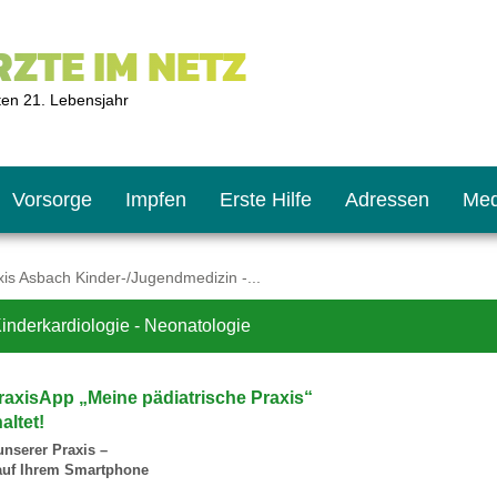
ZTE IM NETZ
ten 21. Lebensjahr
Vorsorge
Impfen
Erste Hilfe
Adressen
Med
is Asbach Kinder-/Jugendmedizin -...
inderkardiologie - Neonatologie
U9
ie oft?
hner
raxisApp „Meine pädiatrische Praxis“
s U11
chten?
altet!
unserer Praxis –
 auf Ihrem Smartphone
2
r