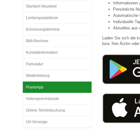
Informationen
Standort Neuwied
Persönliche Na
Automatische 
Leistungsspektrum
Impfsicherheit
Notdienste
Empfehlungen zum
Individuelle T
Aktuelles aus 
Erinnerungstermine
Laden Sie sich die k
Häufige Fragen
Hörlexikon
BMI-Rechner
bzw. Ihre Ärztin oder 
Kontaktinformation
Recht auf Impfung
Material zu den Vo
Famulatur
Weiterbildung
Vorsorge- und Impf
Entwicklungskalen
PraxisApp
Videosprechstunde
Broschüren und Inf
Online-Terminbuchung
Familienzeit gesun
U0-Vorsorge