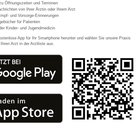
 zu Öffnungszeiten und Terminen
chrichten von Ihrer Ärztin oder Ihrem Arzt
Impf- und Vorsorge-Erinnerungen
 Bildschirmmediengebrauch
agebücher für Patienten
der Kinder- und Jugendmedizin
ostenlose App für Ihr Smartphone herunter und wählen Sie unsere Praxis
Ihren Arzt in der Arztliste aus.
rsorgen
erinnerung
der
ormationsflyer
d gestalten