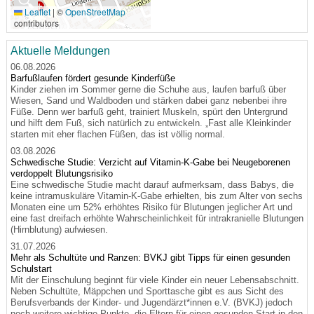
🔍
Leaflet
|
©
OpenStreetMap
contributors
Aktuelle Meldungen
06.08.2026
Barfußlaufen fördert gesunde Kinderfüße
Kinder ziehen im Sommer gerne die Schuhe aus, laufen barfuß über
Wiesen, Sand und Waldboden und stärken dabei ganz nebenbei ihre
Füße. Denn wer barfuß geht, trainiert Muskeln, spürt den Untergrund
und hilft dem Fuß, sich natürlich zu entwickeln. „Fast alle Kleinkinder
starten mit eher flachen Füßen, das ist völlig normal.
03.08.2026
Schwedische Studie: Verzicht auf Vitamin-K-Gabe bei Neugeborenen
verdoppelt Blutungsrisiko
Eine schwedische Studie macht darauf aufmerksam, dass Babys, die
keine intramuskuläre Vitamin-K-Gabe erhielten, bis zum Alter von sechs
Monaten eine um 52% erhöhtes Risiko für Blutungen jeglicher Art und
eine fast dreifach erhöhte Wahrscheinlichkeit für intrakranielle Blutungen
(Hirnblutung) aufwiesen.
31.07.2026
Mehr als Schultüte und Ranzen: BVKJ gibt Tipps für einen gesunden
Schulstart
Mit der Einschulung beginnt für viele Kinder ein neuer Lebensabschnitt.
Neben Schultüte, Mäppchen und Sporttasche gibt es aus Sicht des
Berufsverbands der Kinder- und Jugendärzt*innen e.V. (BVKJ) jedoch
noch weitere wichtige Punkte, die Eltern für einen gesunden Start in den