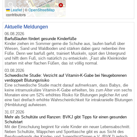
🔍
Leaflet
|
©
OpenStreetMap
contributors
Aktuelle Meldungen
06.08.2026
Barfußlaufen fördert gesunde Kinderfüße
Kinder ziehen im Sommer gerne die Schuhe aus, laufen barfuß über
Wiesen, Sand und Waldboden und stärken dabei ganz nebenbei ihre
Füße. Denn wer barfuß geht, trainiert Muskeln, spürt den Untergrund
und hilft dem Fuß, sich natürlich zu entwickeln. „Fast alle Kleinkinder
starten mit eher flachen Füßen, das ist völlig normal.
03.08.2026
Schwedische Studie: Verzicht auf Vitamin-K-Gabe bei Neugeborenen
verdoppelt Blutungsrisiko
Eine schwedische Studie macht darauf aufmerksam, dass Babys, die
keine intramuskuläre Vitamin-K-Gabe erhielten, bis zum Alter von sechs
Monaten eine um 52% erhöhtes Risiko für Blutungen jeglicher Art und
eine fast dreifach erhöhte Wahrscheinlichkeit für intrakranielle Blutungen
(Hirnblutung) aufwiesen.
31.07.2026
Mehr als Schultüte und Ranzen: BVKJ gibt Tipps für einen gesunden
Schulstart
Mit der Einschulung beginnt für viele Kinder ein neuer Lebensabschnitt.
Neben Schultüte, Mäppchen und Sporttasche gibt es aus Sicht des
Berufsverbands der Kinder- und Jugendärzt*innen e.V. (BVKJ) jedoch