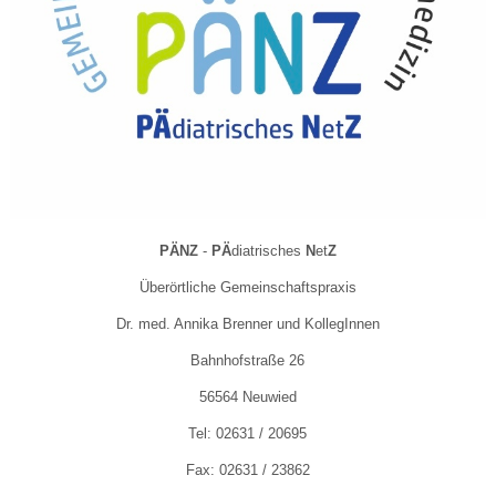
PÄNZ
-
PÄ
diatrisches
N
et
Z
Überörtliche Gemeinschaftspraxis
Dr. med. Annika Brenner und KollegInnen
Bahnhofstraße 26
56564 Neuwied
Tel: 02631 / 20695
Fax: 02631 / 23862