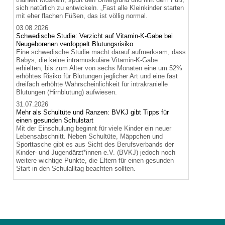
sich natürlich zu entwickeln. „Fast alle Kleinkinder starten
mit eher flachen Füßen, das ist völlig normal.
03.08.2026
Schwedische Studie: Verzicht auf Vitamin-K-Gabe bei
Neugeborenen verdoppelt Blutungsrisiko
Eine schwedische Studie macht darauf aufmerksam, dass
Babys, die keine intramuskuläre Vitamin-K-Gabe
erhielten, bis zum Alter von sechs Monaten eine um 52%
erhöhtes Risiko für Blutungen jeglicher Art und eine fast
dreifach erhöhte Wahrscheinlichkeit für intrakranielle
Blutungen (Hirnblutung) aufwiesen.
31.07.2026
Mehr als Schultüte und Ranzen: BVKJ gibt Tipps für
einen gesunden Schulstart
Mit der Einschulung beginnt für viele Kinder ein neuer
Lebensabschnitt. Neben Schultüte, Mäppchen und
Sporttasche gibt es aus Sicht des Berufsverbands der
Kinder- und Jugendärzt*innen e.V. (BVKJ) jedoch noch
weitere wichtige Punkte, die Eltern für einen gesunden
Start in den Schulalltag beachten sollten.