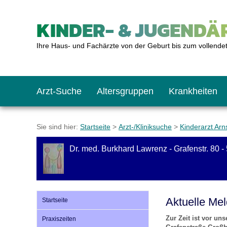
KINDER- & JUGENDÄR
Ihre Haus- und Fachärzte von der Geburt bis zum vollende
Arzt-Suche
Altersgruppen
Krankheiten
Das erste Jahr
Baby: U1 bis U6
Impfkalender
Notrufnummern
Notdienste
BMI-Rechner
Sie sind hier:
Startseite
>
Arzt-/Kliniksuche
>
Kinderarzt Arn
Dr. med. Burkhard Lawrenz - Grafenstr. 80 
Kleinkinder
Kleinkind: U7 bis 
Impfen: Wann und w
Giftnotruf
Sozialpädiatrie
Körpergrößen-Rec
Schulkinder
Schulkind: U10 bi
Was muss man bea
Hausapotheke
Gesundheitsämter
Blutdruckrechner
Aktuelle Me
Startseite
Zur Zeit ist vor u
Praxiszeiten
Jugendliche
Teenager: J1 bis J
Impfreaktionen
Sofortmaßnahmen
Link-Tipps
Wachstum-Rechne