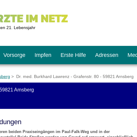
ZTE IM NETZ
ten 21. Lebensjahr
Vorsorge
Impfen
Erste Hilfe
Adressen
Med
sberg
> Dr. med. Burkhard Lawrenz - Grafenstr. 80 - 59821 Arnsberg
- 59821 Arnsberg
U9
ie oft?
hner
s U11
chten?
ldungen
nseren beiden Praxiseingängen im Paul-Falk-Weg und in der
2
r