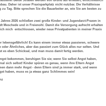
austelle! Beide Straßen werden von Grund auf erneuert, einschließlich
bau. Daher ist unser Praxisparkplatz nicht nutzbar. Die Verhältnisse
 zu Tag. Bitte sprechen Sie die Bauarbeiter an, wie Sie am besten zu
 Bildschirmmediengebrauch
 Jahres 2026 schließen zwei große Kinder- und Jugendarzt-Praxen in
dt Meschede und in Freienohl. Damit die Versorgung aufrecht erhalten
ich mich entschlossen, wieder neue Privatpatienten in meiner Praxis
r lebensgefährlich! Es kann einem immer etwas passieren, schwere
rsorgen
e oder Ähnliches, aber das passiert zum Glück alles nur selten. Und
st es eben Schicksal, und man muss damit fertig werden.
ngst bekommen, beruhigen Sie sie; wenn Sie selbst Angst haben,
erinnerung
der
mal sich selbst! Kinder spüren es genau, wenn ihre Eltern Angst
n dann mehr Angst - denn Eltern sind ja immer stark, und wenn
ngst haben, muss es ja etwas ganz Schlimmes sein!
ormationsflyer
nz
d gestalten