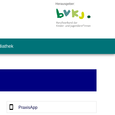
Herausgeber:
iathek
PraxisApp