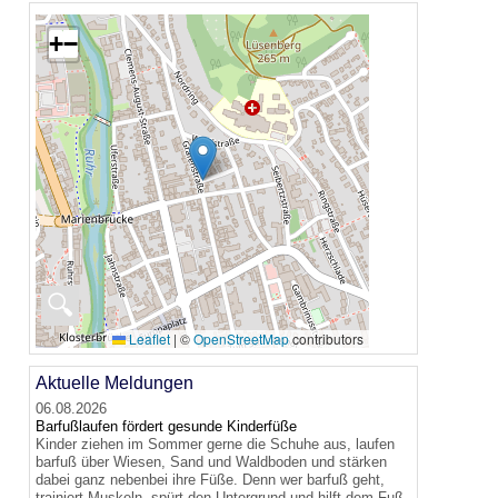
+
−
🔍
Leaflet
|
©
OpenStreetMap
contributors
Aktuelle Meldungen
06.08.2026
Barfußlaufen fördert gesunde Kinderfüße
Kinder ziehen im Sommer gerne die Schuhe aus, laufen
barfuß über Wiesen, Sand und Waldboden und stärken
dabei ganz nebenbei ihre Füße. Denn wer barfuß geht,
trainiert Muskeln, spürt den Untergrund und hilft dem Fuß,