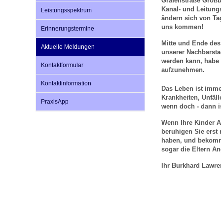
Grafenstraße Großb
Kanal- und Leitungs
Leistungsspektrum
ändern sich von Tag
uns kommen!
Impfsicherheit
Notdienste
Empfehlungen zum
Erinnerungstermine
Mitte und Ende des
Aktuelle Meldungen
unserer Nachbarsta
Häufige Fragen
Hörlexikon
werden kann, habe 
Kontaktformular
aufzunehmen.
Kontaktinformation
Das Leben ist imme
Recht auf Impfung
Material zu den Vo
Krankheiten, Unfäll
PraxisApp
wenn doch - dann i
Wenn Ihre Kinder A
Vorsorge- und Impf
Entwicklungskalen
beruhigen Sie erst 
haben, und bekomme
sogar die Eltern A
Broschüren und Inf
Ihr Burkhard Lawre
Familienzeit gesun