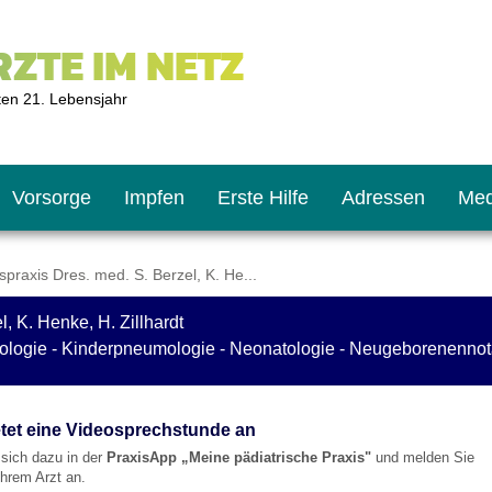
ZTE IM NETZ
ten 21. Lebensjahr
Vorsorge
Impfen
Erste Hilfe
Adressen
Med
raxis Dres. med. S. Berzel, K. He...
, K. Henke, H. Zillhardt
U9
ie oft?
hner
ologie - Kinderpneumologie - Neonatologie - Neugeborenennota
s U11
chten?
etet eine Videosprechstunde an
e sich dazu in der
PraxisApp „Meine pädiatrische Praxis"
und melden Sie
/Ihrem Arzt an.
2
r