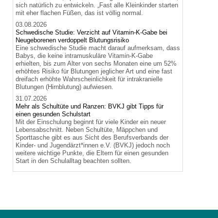
sich natürlich zu entwickeln. „Fast alle Kleinkinder starten
mit eher flachen Füßen, das ist völlig normal.
03.08.2026
Schwedische Studie: Verzicht auf Vitamin-K-Gabe bei
Neugeborenen verdoppelt Blutungsrisiko
Eine schwedische Studie macht darauf aufmerksam, dass
Babys, die keine intramuskuläre Vitamin-K-Gabe
erhielten, bis zum Alter von sechs Monaten eine um 52%
erhöhtes Risiko für Blutungen jeglicher Art und eine fast
dreifach erhöhte Wahrscheinlichkeit für intrakranielle
Blutungen (Hirnblutung) aufwiesen.
31.07.2026
Mehr als Schultüte und Ranzen: BVKJ gibt Tipps für
einen gesunden Schulstart
Mit der Einschulung beginnt für viele Kinder ein neuer
Lebensabschnitt. Neben Schultüte, Mäppchen und
Sporttasche gibt es aus Sicht des Berufsverbands der
Kinder- und Jugendärzt*innen e.V. (BVKJ) jedoch noch
weitere wichtige Punkte, die Eltern für einen gesunden
Start in den Schulalltag beachten sollten.