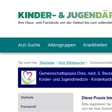
KINDER- & JUGENDÄR
Ihre Haus- und Fachärzte von der Geburt bis zum vollende
Arzt-Suche
Altersgruppen
Krankheiten
Das erste Jahr
Baby: U1 bis U6
Impfkalender
Notrufnummern
Notdienste
BMI-Rechner
Sie sind hier:
Startseite
>
Arzt-/Kliniksuche
> Gemeinschaftsp
Gemeinschaftspraxis Dres. med. S. Berzel
Kleinkinder
Kleinkind: U7 bis 
Impfen: Wann und w
Giftnotruf
Sozialpädiatrie
Körpergrößen-Rec
Kinder- und Jugendmedizin - Kinderkardi
Schulkinder
Schulkind: U10 bi
Was muss man bea
Hausapotheke
Gesundheitsämter
Blutdruckrechner
Startseite
Diese Praxis bi
Bitte registrieren Si
Praxisprofil
sich bei Ihrer Ärztin
Jugendliche
Teenager: J1 bis J
Impfreaktionen
Sofortmaßnahmen
Link-Tipps
Wachstum-Rechne