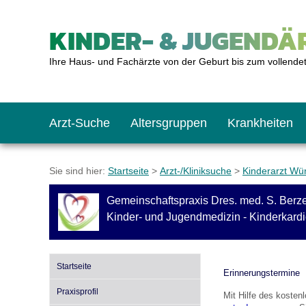
KINDER- & JUGENDÄR
Ihre Haus- und Fachärzte von der Geburt bis zum vollende
Arzt-Suche
Altersgruppen
Krankheiten
Das erste Jahr
Baby: U1 bis U6
Impfkalender
Notrufnummern
Notdienste
BMI-Rechner
Sie sind hier:
Startseite
>
Arzt-/Kliniksuche
>
Kinderarzt Wü
Gemeinschaftspraxis Dres. med. S. Berzel
Kleinkinder
Kleinkind: U7 bis 
Impfen: Wann und w
Giftnotruf
Sozialpädiatrie
Körpergrößen-Rec
Kinder- und Jugendmedizin - Kinderkardi
Schulkinder
Schulkind: U10 bi
Was muss man bea
Hausapotheke
Gesundheitsämter
Blutdruckrechner
Startseite
Erinnerungstermine
Praxisprofil
Mit Hilfe des koste
Jugendliche
Teenager: J1 bis J
Impfreaktionen
Sofortmaßnahmen
Link-Tipps
Wachstum-Rechne