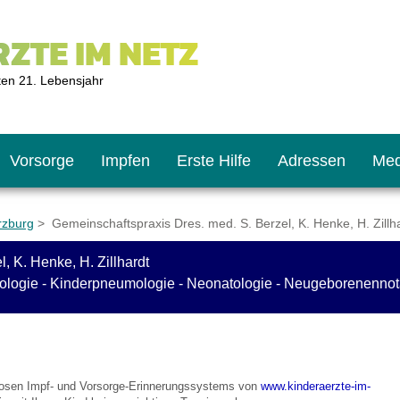
ZTE IM NETZ
ten 21. Lebensjahr
Vorsorge
Impfen
Erste Hilfe
Adressen
Med
rzburg
> Gemeinschaftspraxis Dres. med. S. Berzel, K. Henke, H. Zillh
, K. Henke, H. Zillhardt
U9
ie oft?
hner
ologie - Kinderpneumologie - Neonatologie - Neugeborenennota
s U11
chten?
nlosen Impf- und Vorsorge-Erinnerungssystems von
www.kinderaerzte-im-
2
r