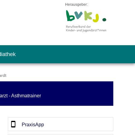
Herausgeber:
iathek
ardt
rzt - Asthmatrainer
PraxisApp