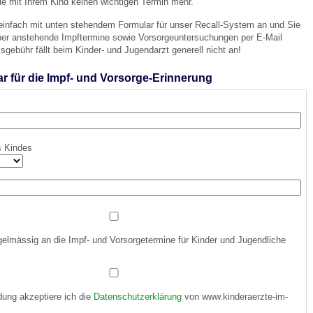
e mit Ihrem Kind keinen wichtigen Termin mehr.
 einfach mit unten stehendem Formular für unser Recall-System an und Sie
über anstehende Impftermine sowie Vorsorgeuntersuchungen per E-Mail
 Bildschirmmediengebrauch
isgebühr fällt beim Kinder- und Jugendarzt generell nicht an!
 für die Impf- und Vorsorge-Erinnerung
rsorgen
s Kindes
erinnerung
der
ormationsflyer
gelmässig an die Impf- und Vorsorgetermine für Kinder und Jugendliche
d gestalten
ung akzeptiere ich die
Datenschutzerklärung
von www.kinderaerzte-im-