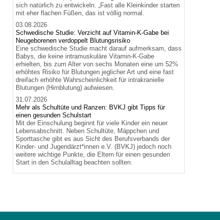
sich natürlich zu entwickeln. „Fast alle Kleinkinder starten
mit eher flachen Füßen, das ist völlig normal.
03.08.2026
Schwedische Studie: Verzicht auf Vitamin-K-Gabe bei
Neugeborenen verdoppelt Blutungsrisiko
Eine schwedische Studie macht darauf aufmerksam, dass
Babys, die keine intramuskuläre Vitamin-K-Gabe
erhielten, bis zum Alter von sechs Monaten eine um 52%
erhöhtes Risiko für Blutungen jeglicher Art und eine fast
dreifach erhöhte Wahrscheinlichkeit für intrakranielle
Blutungen (Hirnblutung) aufwiesen.
31.07.2026
Mehr als Schultüte und Ranzen: BVKJ gibt Tipps für
einen gesunden Schulstart
Mit der Einschulung beginnt für viele Kinder ein neuer
Lebensabschnitt. Neben Schultüte, Mäppchen und
Sporttasche gibt es aus Sicht des Berufsverbands der
Kinder- und Jugendärzt*innen e.V. (BVKJ) jedoch noch
weitere wichtige Punkte, die Eltern für einen gesunden
Start in den Schulalltag beachten sollten.