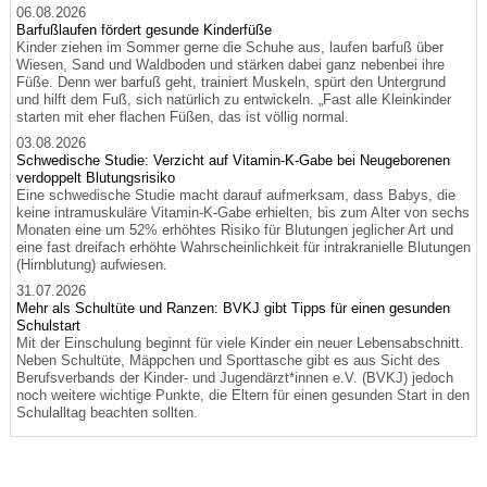
06.08.2026
Barfußlaufen fördert gesunde Kinderfüße
Kinder ziehen im Sommer gerne die Schuhe aus, laufen barfuß über
Wiesen, Sand und Waldboden und stärken dabei ganz nebenbei ihre
Füße. Denn wer barfuß geht, trainiert Muskeln, spürt den Untergrund
und hilft dem Fuß, sich natürlich zu entwickeln. „Fast alle Kleinkinder
starten mit eher flachen Füßen, das ist völlig normal.
03.08.2026
Schwedische Studie: Verzicht auf Vitamin-K-Gabe bei Neugeborenen
verdoppelt Blutungsrisiko
Eine schwedische Studie macht darauf aufmerksam, dass Babys, die
keine intramuskuläre Vitamin-K-Gabe erhielten, bis zum Alter von sechs
Monaten eine um 52% erhöhtes Risiko für Blutungen jeglicher Art und
eine fast dreifach erhöhte Wahrscheinlichkeit für intrakranielle Blutungen
(Hirnblutung) aufwiesen.
31.07.2026
Mehr als Schultüte und Ranzen: BVKJ gibt Tipps für einen gesunden
Schulstart
Mit der Einschulung beginnt für viele Kinder ein neuer Lebensabschnitt.
Neben Schultüte, Mäppchen und Sporttasche gibt es aus Sicht des
Berufsverbands der Kinder- und Jugendärzt*innen e.V. (BVKJ) jedoch
noch weitere wichtige Punkte, die Eltern für einen gesunden Start in den
Schulalltag beachten sollten.