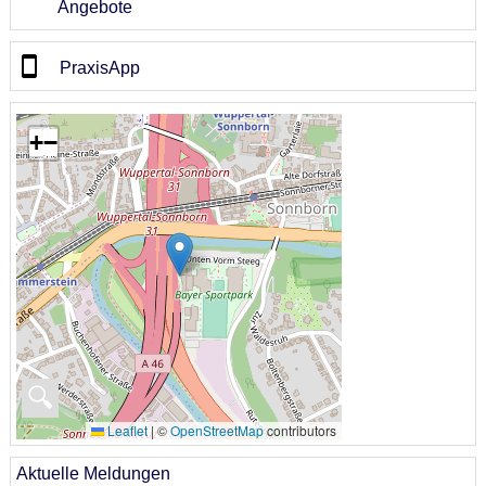
Angebote
PraxisApp
+
−
🔍
Leaflet
|
©
OpenStreetMap
contributors
Aktuelle Meldungen