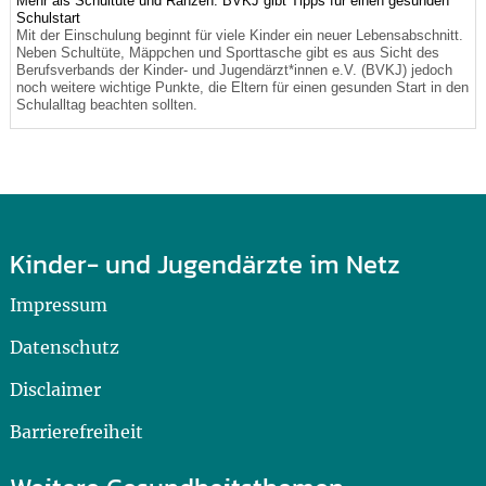
Mehr als Schultüte und Ranzen: BVKJ gibt Tipps für einen gesunden
Schulstart
Mit der Einschulung beginnt für viele Kinder ein neuer Lebensabschnitt.
Neben Schultüte, Mäppchen und Sporttasche gibt es aus Sicht des
Berufsverbands der Kinder- und Jugendärzt*innen e.V. (BVKJ) jedoch
noch weitere wichtige Punkte, die Eltern für einen gesunden Start in den
Schulalltag beachten sollten.
Kinder- und Jugendärzte im Netz
Impressum
Datenschutz
Disclaimer
Barrierefreiheit