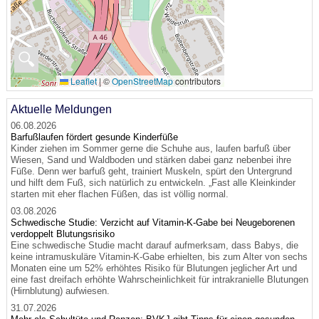
🔍
Leaflet
|
©
OpenStreetMap
contributors
Aktuelle Meldungen
06.08.2026
Barfußlaufen fördert gesunde Kinderfüße
Kinder ziehen im Sommer gerne die Schuhe aus, laufen barfuß über
Wiesen, Sand und Waldboden und stärken dabei ganz nebenbei ihre
Füße. Denn wer barfuß geht, trainiert Muskeln, spürt den Untergrund
und hilft dem Fuß, sich natürlich zu entwickeln. „Fast alle Kleinkinder
starten mit eher flachen Füßen, das ist völlig normal.
03.08.2026
Schwedische Studie: Verzicht auf Vitamin-K-Gabe bei Neugeborenen
verdoppelt Blutungsrisiko
Eine schwedische Studie macht darauf aufmerksam, dass Babys, die
keine intramuskuläre Vitamin-K-Gabe erhielten, bis zum Alter von sechs
Monaten eine um 52% erhöhtes Risiko für Blutungen jeglicher Art und
eine fast dreifach erhöhte Wahrscheinlichkeit für intrakranielle Blutungen
(Hirnblutung) aufwiesen.
31.07.2026