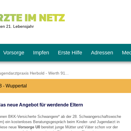
ZTE IM NETZ
ten 21. Lebensjahr
Vorsorge
Impfen
Erste Hilfe
Adressen
Med
gendarztpraxis Herbold - Werth 91...
3 - Wuppertal
U9
ie oft?
hner
das neue Angebot für werdende Eltern
s U11
chten?
nnen BKK-Versicherte Schwangere* ab der 28. Schwangerschaftswoche
ern) ein kostenloses Beratungsgespräch beim Kinder- und Jugendarzt in
Diese neue
Vorsorge U0
bereitet junge Mütter und Väter schon vor der
2
r