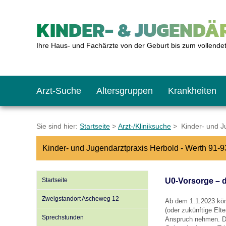
KINDER- & JUGENDÄR
Ihre Haus- und Fachärzte von der Geburt bis zum vollende
Arzt-Suche
Altersgruppen
Krankheiten
Das erste Jahr
Baby: U1 bis U6
Impfkalender
Notrufnummern
Notdienste
BMI-Rechner
Sie sind hier:
Startseite
>
Arzt-/Kliniksuche
> Kinder- und Ju
Kinder- und Jugendarztpraxis Herbold - Werth 91-9
Kleinkinder
Kleinkind: U7 bis 
Impfen: Wann und w
Giftnotruf
Sozialpädiatrie
Körpergrößen-Rec
Startseite
U0-Vorsorge – 
Schulkinder
Schulkind: U10 bi
Was muss man bea
Hausapotheke
Gesundheitsämter
Blutdruckrechner
Zweigstandort Ascheweg 12
Ab dem 1.1.2023 kö
(oder zukünftige Elt
Sprechstunden
Anspruch nehmen. 
Jugendliche
Teenager: J1 bis J
Impfreaktionen
Sofortmaßnahmen
Link-Tipps
Wachstum-Rechne