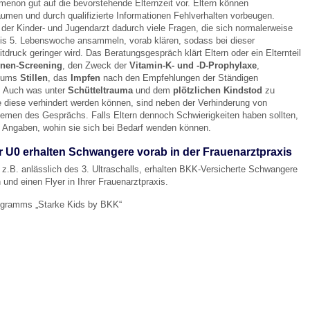
imenon gut auf die bevorstehende Elternzeit vor. Eltern können
umen und durch qualifizierte Informationen Fehlverhalten vorbeugen.
der Kinder- und Jugendarzt dadurch viele Fragen, die sich normalerweise
 Bildschirmmediengebrauch
 bis 5. Lebenswoche ansammeln, vorab klären, sodass bei dieser
tdruck geringer wird. Das Beratungsgespräch klärt Eltern oder ein Elternteil
nen-Screening
, den Zweck der
Vitamin-K- und -D-Prophylaxe
,
d ums
Stillen
, das
Impfen
nach den Empfehlungen der Ständigen
. Auch was unter
Schütteltrauma
und dem
plötzlichen Kindstod
zu
e diese verhindert werden können, sind neben der Verhinderung von
emen des Gesprächs. Falls Eltern dennoch Schwierigkeiten haben sollten,
Angaben, wohin sie sich bei Bedarf wenden können.
rsorgen
r U0 erhalten Schwangere vorab in der Frauenarztpraxis
 z.B. anlässlich des 3. Ultraschalls, erhalten BKK-Versicherte Schwangere
erinnerung
der
 und einen Flyer in Ihrer Frauenarztpraxis.
gramms „Starke Kids by BKK“
ormationsflyer
d gestalten