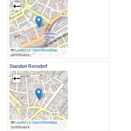
+
−
🔍
Leaflet
|
©
OpenStreetMap
contributors
Standort Ronsdorf
+
−
🔍
Leaflet
|
©
OpenStreetMap
contributors