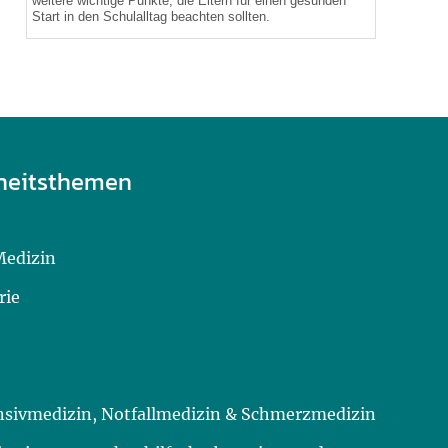
weitere wichtige Punkte, die Eltern für einen gesunden
Start in den Schulalltag beachten sollten.
heitsthemen
Medizin
rie
ensivmedizin, Notfallmedizin & Schmerzmedizin