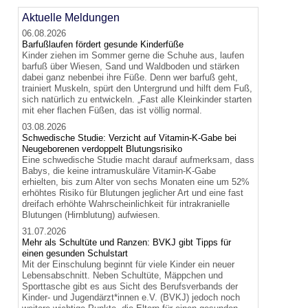
Aktuelle Meldungen
06.08.2026
Barfußlaufen fördert gesunde Kinderfüße
Kinder ziehen im Sommer gerne die Schuhe aus, laufen
barfuß über Wiesen, Sand und Waldboden und stärken
dabei ganz nebenbei ihre Füße. Denn wer barfuß geht,
trainiert Muskeln, spürt den Untergrund und hilft dem Fuß,
sich natürlich zu entwickeln. „Fast alle Kleinkinder starten
mit eher flachen Füßen, das ist völlig normal.
03.08.2026
Schwedische Studie: Verzicht auf Vitamin-K-Gabe bei
Neugeborenen verdoppelt Blutungsrisiko
Eine schwedische Studie macht darauf aufmerksam, dass
Babys, die keine intramuskuläre Vitamin-K-Gabe
erhielten, bis zum Alter von sechs Monaten eine um 52%
erhöhtes Risiko für Blutungen jeglicher Art und eine fast
dreifach erhöhte Wahrscheinlichkeit für intrakranielle
Blutungen (Hirnblutung) aufwiesen.
31.07.2026
Mehr als Schultüte und Ranzen: BVKJ gibt Tipps für
einen gesunden Schulstart
Mit der Einschulung beginnt für viele Kinder ein neuer
Lebensabschnitt. Neben Schultüte, Mäppchen und
Sporttasche gibt es aus Sicht des Berufsverbands der
Kinder- und Jugendärzt*innen e.V. (BVKJ) jedoch noch