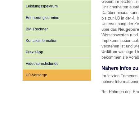
Geburt im letzten Tr
Leistungsspektrum
Unsicherheiten ausrä
Darüber hinaus kann 
Erinnerungstermine
Impfsicherheit
Notdienste
Empfehlungen zum
bis zur U3 in der 4.
Untersuchung der Zei
BMI Rechner
über das
Neugebore
Wissenswertes run
Häufige Fragen
Hörlexikon
Impfkommission auf
Kontaktinformation
verstehen ist und wi
Unfällen
wichtige Th
PraxisApp
bekommen sie vorab 
Recht auf Impfung
Material zu den Vo
Videosprechstunde
Nähere Infos zu
U0-Vorsorge
Im letzten Trimenon,
Vorsorge- und Impf
Entwicklungskalen
nähere Informationen
*Im Rahmen des Pro
Broschüren und Inf
Familienzeit gesun