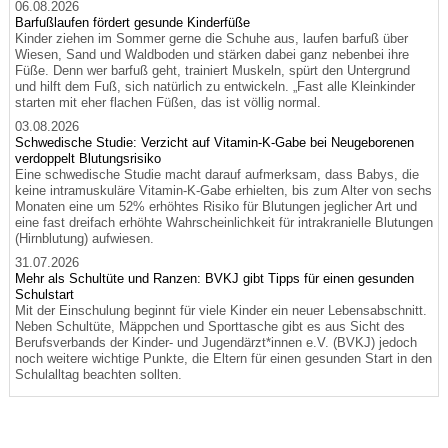
06.08.2026
Barfußlaufen fördert gesunde Kinderfüße
Kinder ziehen im Sommer gerne die Schuhe aus, laufen barfuß über
Wiesen, Sand und Waldboden und stärken dabei ganz nebenbei ihre
Füße. Denn wer barfuß geht, trainiert Muskeln, spürt den Untergrund
und hilft dem Fuß, sich natürlich zu entwickeln. „Fast alle Kleinkinder
starten mit eher flachen Füßen, das ist völlig normal.
03.08.2026
Schwedische Studie: Verzicht auf Vitamin-K-Gabe bei Neugeborenen
verdoppelt Blutungsrisiko
Eine schwedische Studie macht darauf aufmerksam, dass Babys, die
keine intramuskuläre Vitamin-K-Gabe erhielten, bis zum Alter von sechs
Monaten eine um 52% erhöhtes Risiko für Blutungen jeglicher Art und
eine fast dreifach erhöhte Wahrscheinlichkeit für intrakranielle Blutungen
(Hirnblutung) aufwiesen.
31.07.2026
Mehr als Schultüte und Ranzen: BVKJ gibt Tipps für einen gesunden
Schulstart
Mit der Einschulung beginnt für viele Kinder ein neuer Lebensabschnitt.
Neben Schultüte, Mäppchen und Sporttasche gibt es aus Sicht des
Berufsverbands der Kinder- und Jugendärzt*innen e.V. (BVKJ) jedoch
noch weitere wichtige Punkte, die Eltern für einen gesunden Start in den
Schulalltag beachten sollten.