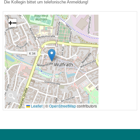
Die Kollegin bittet um telefonische Anmeldung!
+
−
🔍
Leaflet
|
©
OpenStreetMap
contributors