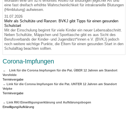
Monaten eine um 52% erhöhtes Risiko für Blutungen jeglicher Art und
eine fast dreifach erhöhte Wahrscheinlichkeit für intrakranielle Blutungen
(Hirnblutung) aufwiesen.
31.07.2026
Mehr als Schultüte und Ranzen: BVKJ gibt Tipps für einen gesunden
Schulstart
Mit der Einschulung beginnt für viele Kinder ein neuer Lebensabschnitt.
Neben Schultüte, Mäppchen und Sporttasche gibt es aus Sicht des
Berufsverbands der Kinder- und Jugendärzt*innen e.V. (BVKJ) jedoch
noch weitere wichtige Punkte, die Eltern für einen gesunden Start in den
Schulalltag beachten sollten.
Corona-Impfungen
→
L
ink für die Corona Impfungen für die Pat. ÜBER 12 Jahren am Standort
Vorsfelde
Terminvergabe
→ Link für die Corona Impfungen für die Pat. UNTER 12 Jahren am Standort
Velpke
Terminvergabe
→ Link RKI Einwilligungserklärung und Aufklärungsbogen
Einwilligung/Aufklärung