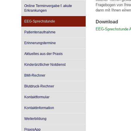
Fragebogen von Ihre
Online Terminvergabe f. akute
dann mit Ihnen einen
Erkrankungen
Impfsicherheit
Notdienste
Empfehlungen zum
EEG-Sprechstunde
Download
EEG-Sprechstunde 
Patientenaufnahme
Häufige Fragen
Hörlexikon
Erinnerungstermine
Aktuelles aus der Praxis
Recht auf Impfung
Material zu den Vo
Kinderärztlicher Notdienst
Vorsorge- und Impf
Entwicklungskalen
BMI-Rechner
Blutdruck-Rechner
Broschüren und Inf
Kontaktformular
Kontaktinformation
Familienzeit gesun
Weiterbildung
PraxisApp