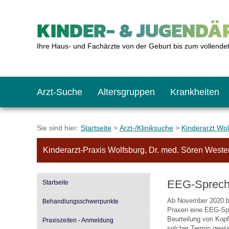
KINDER- & JUGENDÄR
Ihre Haus- und Fachärzte von der Geburt bis zum vollende
Arzt-Suche
Altersgruppen
Krankheiten
Das erste Jahr
Baby: U1 bis U6
Impfkalender
Notrufnummern
Notdienste
BMI-Rechner
Sie sind hier:
Startseite
>
Arzt-/Kliniksuche
>
Kinderarzt Wo
Kinderarzt-Praxis Wolfsburg, Dr. med. Sören Weste
Kleinkinder
Kleinkind: U7 bis 
Impfen: Wann und w
Giftnotruf
Sozialpädiatrie
Körpergrößen-Rec
EEG-Sprech
Startseite
Schulkinder
Schulkind: U10 bi
Was muss man bea
Hausapotheke
Gesundheitsämter
Blutdruckrechner
Ab November 2020 bie
Behandlungsschwerpunkte
Praxen eine EEG-Spr
Beurteilung von Kopf
Praxiszeiten - Anmeldung
Jugendliche
Teenager: J1 bis J
Impfreaktionen
Sofortmaßnahmen
Link-Tipps
Wachstum-Rechne
solcher Termin gewü