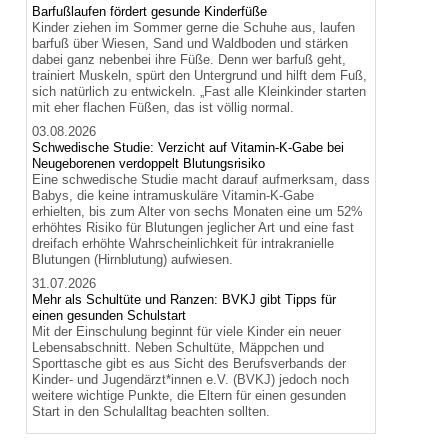
Barfußlaufen fördert gesunde Kinderfüße
Kinder ziehen im Sommer gerne die Schuhe aus, laufen
barfuß über Wiesen, Sand und Waldboden und stärken
dabei ganz nebenbei ihre Füße. Denn wer barfuß geht,
trainiert Muskeln, spürt den Untergrund und hilft dem Fuß,
sich natürlich zu entwickeln. „Fast alle Kleinkinder starten
mit eher flachen Füßen, das ist völlig normal.
03.08.2026
Schwedische Studie: Verzicht auf Vitamin-K-Gabe bei
Neugeborenen verdoppelt Blutungsrisiko
Eine schwedische Studie macht darauf aufmerksam, dass
Babys, die keine intramuskuläre Vitamin-K-Gabe
erhielten, bis zum Alter von sechs Monaten eine um 52%
erhöhtes Risiko für Blutungen jeglicher Art und eine fast
dreifach erhöhte Wahrscheinlichkeit für intrakranielle
Blutungen (Hirnblutung) aufwiesen.
31.07.2026
Mehr als Schultüte und Ranzen: BVKJ gibt Tipps für
einen gesunden Schulstart
Mit der Einschulung beginnt für viele Kinder ein neuer
Lebensabschnitt. Neben Schultüte, Mäppchen und
Sporttasche gibt es aus Sicht des Berufsverbands der
Kinder- und Jugendärzt*innen e.V. (BVKJ) jedoch noch
weitere wichtige Punkte, die Eltern für einen gesunden
Start in den Schulalltag beachten sollten.