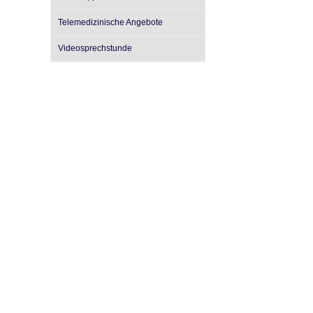
U0-Vorsorge
Telemedizinische Angebote
Videosprechstunde