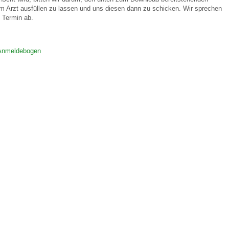
m Arzt ausfüllen zu lassen und uns diesen dann zu schicken. Wir sprechen
 Termin ab.
 Bildschirmmediengebrauch
Anmeldebogen
rsorgen
erinnerung
der
ormationsflyer
d gestalten