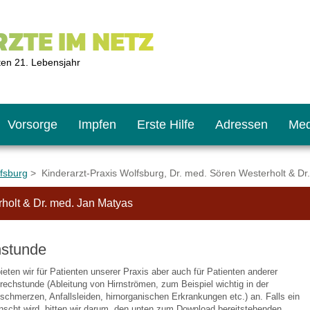
ZTE IM NETZ
ten 21. Lebensjahr
Vorsorge
Impfen
Erste Hilfe
Adressen
Med
lfsburg
> Kinderarzt-Praxis Wolfsburg, Dr. med. Sören Westerholt & Dr
rholt & Dr. med. Jan Matyas
U9
ie oft?
hner
stunde
s U11
chten?
ten wir für Patienten unserer Praxis aber auch für Patienten anderer
echstunde (Ableitung von Hirnströmen, zum Beispiel wichtig in der
schmerzen, Anfallsleiden, hirnorganischen Erkrankungen etc.) an. Falls ein
2
r
nscht wird, bitten wir darum, den unten zum Download bereitstehenden