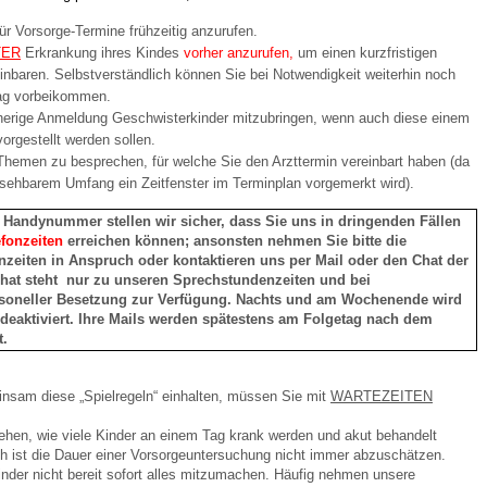
ür Vorsorge-Termine frühzeitig anzurufen.
TER
Erkrankung ihres Kindes
vorher anzurufen,
um einen kurzfristigen
 Bildschirmmediengebrauch
inbaren. Selbstverständlich können Sie bei Notwendigkeit weiterhin noch
ag vorbeikommen.
rherige Anmeldung Geschwisterkinder mitzubringen, wenn auch diese einem
orgestellt werden sollen.
Themen zu besprechen, für welche Sie den Arzttermin vereinbart haben (da
sehbarem Umfang ein Zeitfenster im Terminplan vorgemerkt wird).
rsorgen
 Handynummer stellen wir sicher, dass Sie uns in dringenden Fällen
efonzeiten
erreichen können; ansonsten nehmen Sie bitte die
nzeiten in Anspruch oder kontaktieren uns per Mail oder den Chat der
erinnerung
der
hat steht nur zu unseren Sprechstundenzeiten und bei
rsoneller Besetzung zur Verfügung. Nachts und am Wochenende wird
 deaktiviert. Ihre Mails werden spätestens am Folgetag nach dem
t.
ormationsflyer
nsam diese „Spielregeln“ einhalten, müssen Sie mit
WARTEZEITEN
d gestalten
ehen, wie viele Kinder an einem Tag krank werden und akut behandelt
 ist die Dauer einer Vorsorgeuntersuchung nicht immer abzuschätzen.
nder nicht bereit sofort alles mitzumachen. Häufig nehmen unsere