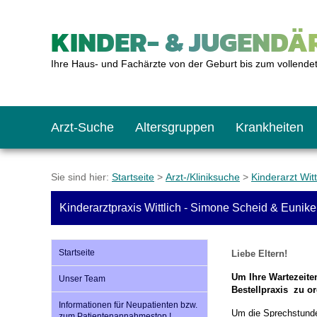
KINDER- & JUGENDÄR
Ihre Haus- und Fachärzte von der Geburt bis zum vollende
Arzt-Suche
Altersgruppen
Krankheiten
Das erste Jahr
Baby: U1 bis U6
Impfkalender
Notrufnummern
Notdienste
BMI-Rechner
Sie sind hier:
Startseite
>
Arzt-/Kliniksuche
>
Kinderarzt Witt
Kinderarztpraxis Wittlich - Simone Scheid & Eunik
Kleinkinder
Kleinkind: U7 bis 
Impfen: Wann und w
Giftnotruf
Sozialpädiatrie
Körpergrößen-Rec
Startseite
Liebe Eltern!
Schulkinder
Schulkind: U10 bi
Was muss man bea
Hausapotheke
Gesundheitsämter
Blutdruckrechner
Um Ihre Wartezeiten
Unser Team
Bestellpraxis zu 
Informationen für Neupatienten bzw.
Jugendliche
Teenager: J1 bis J
Impfreaktionen
Sofortmaßnahmen
Link-Tipps
Wachstum-Rechne
Um die Sprechstunde 
zum Patientenannahmestop !