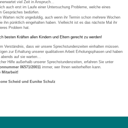
nerwartet viel Zeit in Anspruch…
ch auch erst im Laufe einer Untersuchung Probleme, welche eines
en Gespräches bedürfen.
im Warten nicht ungeduldig, auch wenn ihr Termin schon mehrere Wochen
e ihn pünktlich eingehalten haben. Vielleicht ist es das nächste Mal ihr
deres Problem hat.
h besten Kräften allen Kindern und Eltern gerecht zu werden!
 um Verständnis, dass wir unsere Sprechstundenzeiten einhalten müssen.
ötigen zur Erhaltung unserer qualitativen Arbeit Erholungsphasen und haben
e abends auf sie warten…
icher Hilfe außerhalb unserer Sprechstundenzeiten, erfahren Sie unter
efonnummer 06571/20011
immer, wer Ihnen weiterhelfen kann.
e Mitarbeit!
one Scheid und Eunike Schulz