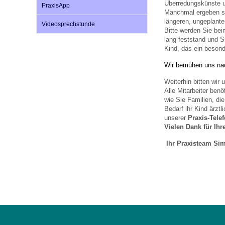
U0-Vorsorge
Überredungskünste u
PraxisApp
Manchmal ergeben si
längeren, ungeplant
Videosprechstunde
Bitte werden Sie be
lang feststand und Si
Kind, das ein beson
Wir bemühen uns nac
Weiterhin bitten wir
Alle Mitarbeiter ben
wie Sie Familien, di
Bedarf ihr Kind ärztl
unserer
Praxis-Tel
Vielen Dank für Ihr
Ihr Praxisteam
Sim