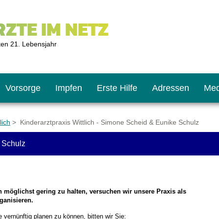
ZTE IM NETZ
ten 21. Lebensjahr
Vorsorge
Impfen
Erste Hilfe
Adressen
Med
lich
> Kinderarztpraxis Wittlich - Simone Scheid & Eunike Schulz
e Schulz
U9
ie oft?
hner
s U11
chten?
 möglichst gering zu halten, versuchen wir unsere Praxis als
organisieren.
2
r
vernünftig planen zu können, bitten wir Sie: