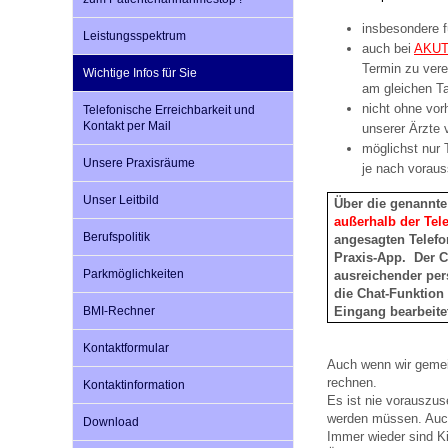
insbesondere f
Leistungsspektrum
auch bei
AKU
Impfsicherheit
Notdienste
Empfehlungen zum
Termin zu vere
Wichtige Infos für Sie
am gleichen T
nicht ohne vo
Telefonische Erreichbarkeit und
Häufige Fragen
Hörlexikon
Kontakt per Mail
unserer Ärzte v
möglichst nur 
Unsere Praxisräume
je nach voraus
Recht auf Impfung
Material zu den Vo
Unser Leitbild
Über die genannte
außerhalb der Tel
Berufspolitik
angesagten Telefo
Vorsorge- und Impf
Entwicklungskalen
Praxis-App. Der C
Parkmöglichkeiten
ausreichender pe
die Chat-Funktion
Eingang bearbeite
BMI-Rechner
Broschüren und Inf
Kontaktformular
Auch wenn wir gemei
rechnen.
Kontaktinformation
Familienzeit gesun
Es ist nie vorauszus
werden müssen. Auch
Download
Immer wieder sind Ki