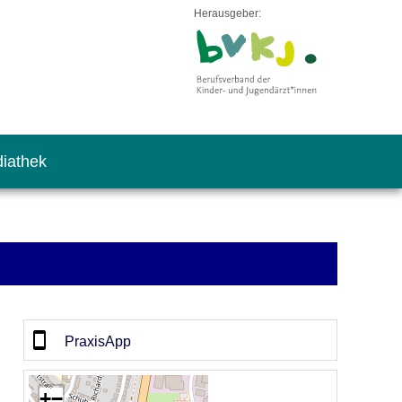
Herausgeber:
iathek
PraxisApp
+
−