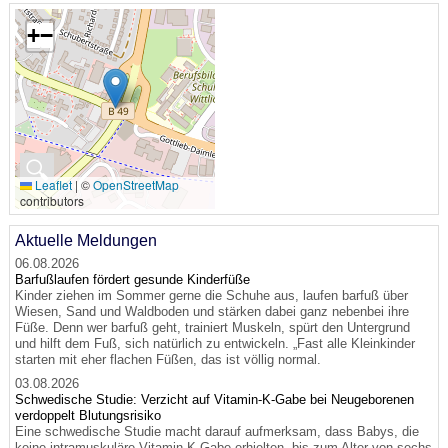
+
−
🔍
Leaflet
|
©
OpenStreetMap
contributors
Aktuelle Meldungen
06.08.2026
Barfußlaufen fördert gesunde Kinderfüße
Kinder ziehen im Sommer gerne die Schuhe aus, laufen barfuß über
Wiesen, Sand und Waldboden und stärken dabei ganz nebenbei ihre
Füße. Denn wer barfuß geht, trainiert Muskeln, spürt den Untergrund
und hilft dem Fuß, sich natürlich zu entwickeln. „Fast alle Kleinkinder
starten mit eher flachen Füßen, das ist völlig normal.
03.08.2026
Schwedische Studie: Verzicht auf Vitamin-K-Gabe bei Neugeborenen
verdoppelt Blutungsrisiko
Eine schwedische Studie macht darauf aufmerksam, dass Babys, die
keine intramuskuläre Vitamin-K-Gabe erhielten, bis zum Alter von sechs