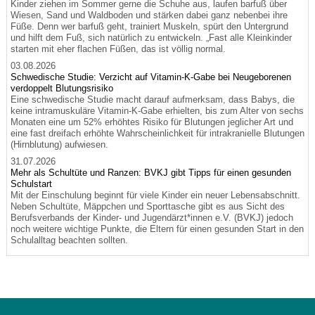
Kinder ziehen im Sommer gerne die Schuhe aus, laufen barfuß über
Wiesen, Sand und Waldboden und stärken dabei ganz nebenbei ihre
Füße. Denn wer barfuß geht, trainiert Muskeln, spürt den Untergrund
und hilft dem Fuß, sich natürlich zu entwickeln. „Fast alle Kleinkinder
starten mit eher flachen Füßen, das ist völlig normal.
03.08.2026
Schwedische Studie: Verzicht auf Vitamin-K-Gabe bei Neugeborenen
verdoppelt Blutungsrisiko
Eine schwedische Studie macht darauf aufmerksam, dass Babys, die
keine intramuskuläre Vitamin-K-Gabe erhielten, bis zum Alter von sechs
Monaten eine um 52% erhöhtes Risiko für Blutungen jeglicher Art und
eine fast dreifach erhöhte Wahrscheinlichkeit für intrakranielle Blutungen
(Hirnblutung) aufwiesen.
31.07.2026
Mehr als Schultüte und Ranzen: BVKJ gibt Tipps für einen gesunden
Schulstart
Mit der Einschulung beginnt für viele Kinder ein neuer Lebensabschnitt.
Neben Schultüte, Mäppchen und Sporttasche gibt es aus Sicht des
Berufsverbands der Kinder- und Jugendärzt*innen e.V. (BVKJ) jedoch
noch weitere wichtige Punkte, die Eltern für einen gesunden Start in den
Schulalltag beachten sollten.