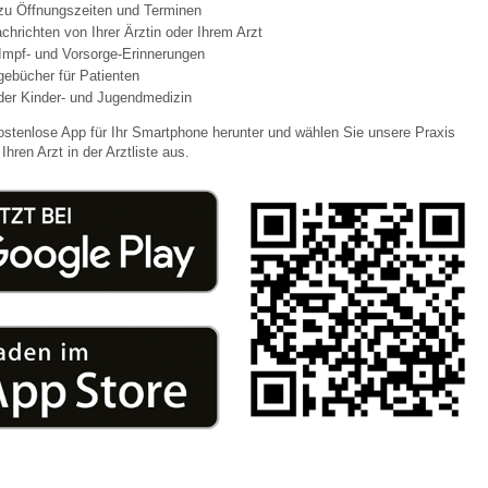
 zu Öffnungszeiten und Terminen
chrichten von Ihrer Ärztin oder Ihrem Arzt
Impf- und Vorsorge-Erinnerungen
 Bildschirmmediengebrauch
agebücher für Patienten
der Kinder- und Jugendmedizin
ostenlose App für Ihr Smartphone herunter und wählen Sie unsere Praxis
Ihren Arzt in der Arztliste aus.
rsorgen
erinnerung
der
ormationsflyer
d gestalten