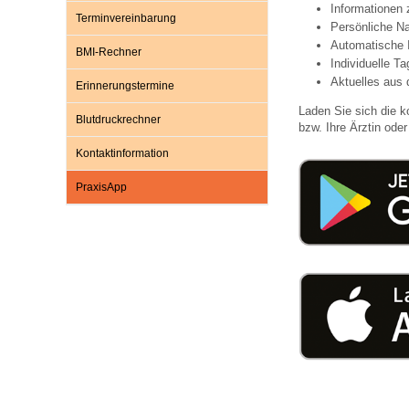
Informationen
Terminvereinbarung
Persönliche Na
Automatische 
BMI-Rechner
Impfsicherheit
Notdienste
Empfehlungen zum
Individuelle T
Aktuelles aus 
Erinnerungstermine
Laden Sie sich die k
Häufige Fragen
Hörlexikon
Blutdruckrechner
bzw. Ihre Ärztin oder 
Kontaktinformation
Recht auf Impfung
Material zu den Vo
PraxisApp
Vorsorge- und Impf
Entwicklungskalen
Broschüren und Inf
Familienzeit gesun