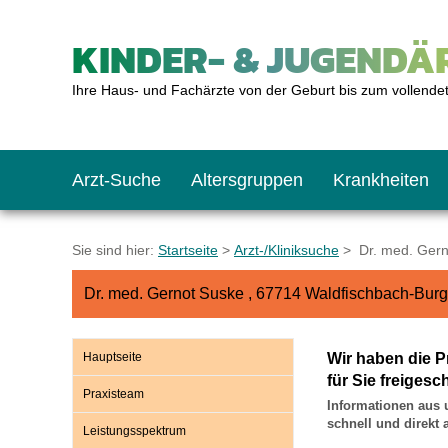
KINDER- & JUGENDÄR
Ihre Haus- und Fachärzte von der Geburt bis zum vollende
Arzt-Suche
Altersgruppen
Krankheiten
Das erste Jahr
Baby: U1 bis U6
Impfkalender
Notrufnummern
Notdienste
BMI-Rechner
Sie sind hier:
Startseite
>
Arzt-/Kliniksuche
> Dr. med. Gerno
Dr. med. Gernot Suske , 67714 Waldfischbach-Bur
Kleinkinder
Kleinkind: U7 bis 
Impfen: Wann und w
Giftnotruf
Sozialpädiatrie
Körpergrößen-Rec
Hauptseite
Wir haben die P
Schulkinder
Schulkind: U10 bi
Was muss man bea
Hausapotheke
Gesundheitsämter
Blutdruckrechner
für Sie freigesch
Praxisteam
Informationen aus 
schnell und direkt
Leistungsspektrum
Jugendliche
Teenager: J1 bis J
Impfreaktionen
Sofortmaßnahmen
Link-Tipps
Wachstum-Rechne