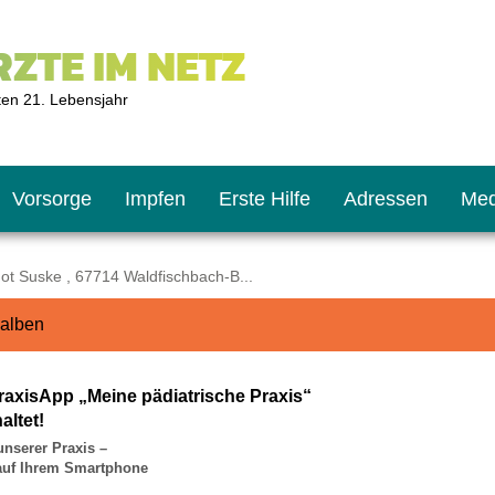
ZTE IM NETZ
ten 21. Lebensjahr
Vorsorge
Impfen
Erste Hilfe
Adressen
Med
t Suske , 67714 Waldfischbach-B...
galben
U9
ie oft?
hner
raxisApp „Meine pädiatrische Praxis“
s U11
chten?
altet!
unserer Praxis –
 auf Ihrem Smartphone
2
r