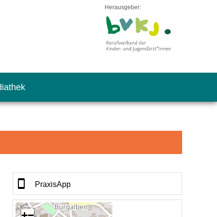
Herausgeber:
iathek
PraxisApp
+
−