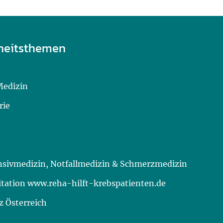
heitsthemen
Medizin
rie
ensivmedizin, Notfallmedizin & Schmerzmedizin
itation www.reha-hilft-krebspatienten.de
 Österreich