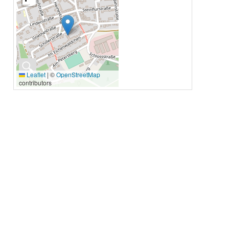
🔍
Leaflet
|
©
OpenStreetMap
contributors