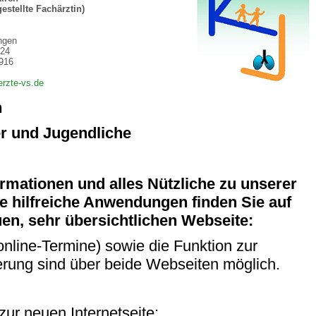
stellte Fachärztin)
 Bildschirmmediengebrauch
ngen
624
916
erzte-vs.de
n
r und Jugendliche
rsorgen
erinnerung
der
ormationen und alles Nützliche zu unserer
e hilfreiche Anwendungen finden Sie auf
en, sehr übersichtlichen Webseite:
ormationsflyer
online-Termine) sowie die Funktion zur
erung sind über beide Webseiten möglich.
d gestalten
 zur neuen Internetseite: