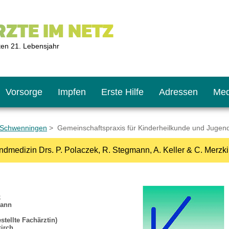
ZTE IM NETZ
ten 21. Lebensjahr
Vorsorge
Impfen
Erste Hilfe
Adressen
Med
-Schwenningen
> Gemeinschaftspraxis für Kinderheilkunde und Jugendm
ndmedizin Drs. P. Polaczek, R. Stegmann, A. Keller & C. Mer
U9
ie oft?
hner
s U11
chten?
k
mann
stellte Fachärztin)
2
r
kirch