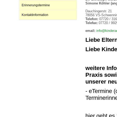
Simone Köhler (ange
Erinnerungstermine
Dauchingerstr. 21
Kontaktinformation
Impfsicherheit
Notdienste
Empfehlungen zum
78056 VS-Schwenni
Telefon:
07720 / 31
Telefax:
07720 / 992
email:
info@kindera
Häufige Fragen
Hörlexikon
Liebe Elter
Liebe Kinde
Recht auf Impfung
Material zu den Vo
Vorsorge- und Impf
Entwicklungskalen
weitere Inf
Praxis sowi
unserer neu
Broschüren und Inf
- eTermine (
Terminerinn
Familienzeit gesun
hier geht es