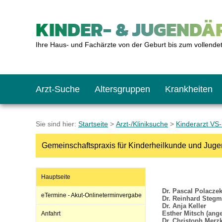
KINDER- & JUGENDÄR
Ihre Haus- und Fachärzte von der Geburt bis zum vollende
Arzt-Suche
Altersgruppen
Krankheiten
Das erste Jahr
Baby: U1 bis U6
Impfkalender
Notrufnummern
Notdienste
BMI-Rechner
Sie sind hier:
Startseite
>
Arzt-/Kliniksuche
>
Kinderarzt VS
Gemeinschaftspraxis für Kinderheilkunde und Juge
Kleinkinder
Kleinkind: U7 bis 
Impfen: Wann und w
Giftnotruf
Sozialpädiatrie
Körpergrößen-Rec
Hauptseite
Schulkinder
Schulkind: U10 bi
Was muss man bea
Hausapotheke
Gesundheitsämter
Blutdruckrechner
Dr. Pascal Polacze
eTermine - Akut-Onlineterminvergabe
Dr. Reinhard Steg
Dr. Anja Keller
Esther Mitsch (ange
Anfahrt
Jugendliche
Teenager: J1 bis J
Impfreaktionen
Sofortmaßnahmen
Link-Tipps
Wachstum-Rechne
Dr. Christoph Merz