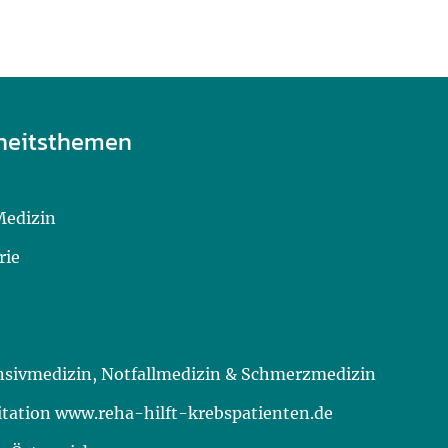
heitsthemen
Medizin
rie
ensivmedizin, Notfallmedizin & Schmerzmedizin
itation www.reha-hilft-krebspatienten.de