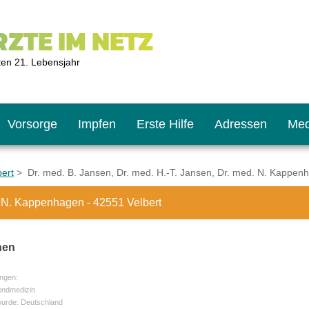
ZTE IM NETZ
ten 21. Lebensjahr
Vorsorge
Impfen
Erste Hilfe
Adressen
Med
bert
> Dr. med. B. Jansen, Dr. med. H.-T. Jansen, Dr. med. N. Kappenh
d. N. Kappenhagen - 42551 Velbert
U9
ie oft?
hner
nen
s U11
chten?
ngen:
endmedizin
wurde: Deutschland
2
r