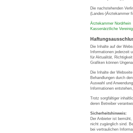
U0-Vorsorge
Die nachstehenden Verli
(Landes-)Ärztekammer fi
Ärztekammer Nordrhein
Kassenärztliche Vereini
Haftungsausschlu
Die Inhalte auf der Webs
Informationen jederzeit 
für Aktualität, Richtigk
Grafiken können Ungenau
Die Inhalte der Webseite
Behandlungen durch den a
Auswahl und Anwendung 
Informationen entstehen,
Trotz sorgfältiger inhalt
deren Betreiber verantwor
Sicherheitshinweis:
Der Anbieter ist bemüht,
nicht zugänglich sind. B
bei vertraulichen Inform