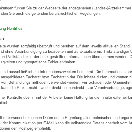
nkungen führen Sie zu der Webseite der angegebenen (Landes-)Ärztekammer u
nden Sie auch die geltenden berufsrechtlichen Regelungen.
gung Nordrhein
ss
eite wurden sorgfältig überprüft und beruhen auf dem jeweils aktuellen Stand. 
und ohne Vorankündigung zu bearbeiten und zu aktualisieren. Trotz ständiger
eit und Vollständigkeit der bereitgestellten Informationen übernommen werden
igkeiten und typografische Fehler enthalten.
 sind ausschließlich zu Informationszwecken bestimmt. Die Informationen stel
usgebildeten Facharzt bzw. Fachärztin dar. Die Inhalte dürfen und können nic
von Behandlungsmethoden verwendet werden. Für Schäden oder Unannehmlic
 kann die Praxis nicht - weder direkt noch indirekt - zur Verantwortung gezog
licher Kontrolle übernimmt der Anbieter keine Haftung für die Inhalte externer L
tlich.
 Ihre personenbezogenen Daten durch Ergreifung aller technischen und organis
ei der Kommunikation per E-Mail kann die vollständige Datensicherheit vom An
ationen den Postweg empfiehlt.