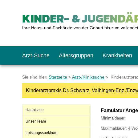
KINDER- & JUGENDÄR
Ihre Haus- und Fachärzte von der Geburt bis zum vollende
Arzt-Suche
Altersgruppen
Krankheiten
Das erste Jahr
Baby: U1 bis U6
Impfkalender
Notrufnummern
Notdienste
BMI-Rechner
Sie sind hier:
Startseite
>
Arzt-/Kliniksuche
> Kinderarztprax
Kinderarztpraxis Dr. Schwarz, Vaihingen-Enz /Enz
Kleinkinder
Kleinkind: U7 bis 
Impfen: Wann und w
Giftnotruf
Sozialpädiatrie
Körpergrößen-Rec
Hauptseite
Famulatur Ange
Schulkinder
Schulkind: U10 bi
Was muss man bea
Hausapotheke
Gesundheitsämter
Blutdruckrechner
Minimaldauer:
Unser Team
Maximaldauer: 4 Woch
Leistungsspektrum
Jugendliche
Teenager: J1 bis J
Impfreaktionen
Sofortmaßnahmen
Link-Tipps
Wachstum-Rechne