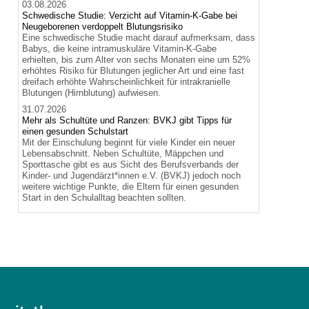
03.08.2026
Schwedische Studie: Verzicht auf Vitamin-K-Gabe bei
Neugeborenen verdoppelt Blutungsrisiko
Eine schwedische Studie macht darauf aufmerksam, dass
Babys, die keine intramuskuläre Vitamin-K-Gabe
erhielten, bis zum Alter von sechs Monaten eine um 52%
erhöhtes Risiko für Blutungen jeglicher Art und eine fast
dreifach erhöhte Wahrscheinlichkeit für intrakranielle
Blutungen (Hirnblutung) aufwiesen.
31.07.2026
Mehr als Schultüte und Ranzen: BVKJ gibt Tipps für
einen gesunden Schulstart
Mit der Einschulung beginnt für viele Kinder ein neuer
Lebensabschnitt. Neben Schultüte, Mäppchen und
Sporttasche gibt es aus Sicht des Berufsverbands der
Kinder- und Jugendärzt*innen e.V. (BVKJ) jedoch noch
weitere wichtige Punkte, die Eltern für einen gesunden
Start in den Schulalltag beachten sollten.