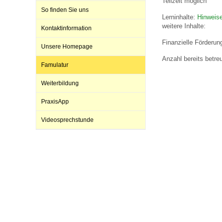
Teilzeit möglich
So finden Sie uns
Lerninhalte:
Hinweise
weitere Inhalte:
Kontaktinformation
Impfsicherheit
Notdienste
Empfehlungen zum
Finanzielle Förderun
Unsere Homepage
Anzahl bereits betre
Häufige Fragen
Hörlexikon
Famulatur
Weiterbildung
Recht auf Impfung
Material zu den Vo
PraxisApp
Videosprechstunde
Vorsorge- und Impf
Entwicklungskalen
Broschüren und Inf
Familienzeit gesun