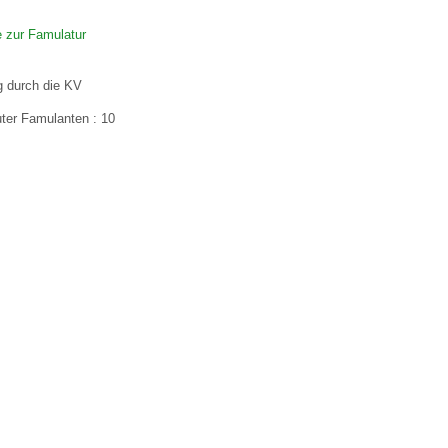
 zur Famulatur
 Bildschirmmediengebrauch
g durch die KV
uter Famulanten : 10
rsorgen
erinnerung
der
ormationsflyer
d gestalten