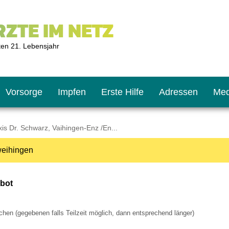
ZTE IM NETZ
ten 21. Lebensjahr
Vorsorge
Impfen
Erste Hilfe
Adressen
Med
is Dr. Schwarz, Vaihingen-Enz /En...
weihingen
U9
ie oft?
hner
bot
s U11
chten?
en (gegebenen falls Teilzeit möglich, dann entsprechend länger)
2
r