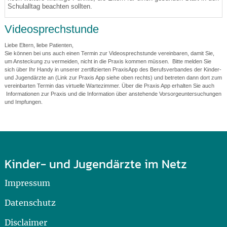
Schulalltag beachten sollten.
Videosprechstunde
Liebe Eltern, liebe Patienten,
Sie können bei uns auch einen Termin zur Videosprechstunde vereinbaren, damit Sie,
um Ansteckung zu vermeiden, nicht in die Praxis kommen müssen. Bitte melden Sie
sich über Ihr Handy in unserer zertifizierten PraxisApp des Berufsverbandes der Kinder-
und Jugendärzte an (Link zur Praxis App siehe oben rechts) und betreten dann dort zum
vereinbarten Termin das virtuelle Wartezimmer. Über die Praxis App erhalten Sie auch
Informationen zur Praxis und die Information über anstehende Vorsorgeuntersuchungen
und Impfungen.
Kinder- und Jugendärzte im Netz
Impressum
Datenschutz
Disclaimer