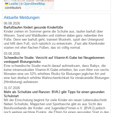
🔍
Leaflet
|
©
OpenStreetMap
contributors
Aktuelle Meldungen
06.08.2026
Barfußlaufen fördert gesunde Kinderfüße
Kinder ziehen im Sommer gerne die Schuhe aus, laufen barfuß über
Wiesen, Sand und Waldboden und stärken dabei ganz nebenbei ihre
Füße. Denn wer barfuß geht, trainiert Muskeln, spürt den Untergrund
und hilft dem Fuß, sich natürlich zu entwickeln. „Fast alle Kleinkinder
starten mit eher flachen Füßen, das ist völlig normal.
03.08.2026
Schwedische Studie: Verzicht auf Vitamin-K-Gabe bei Neugeborenen
verdoppelt Blutungsrisiko
Eine schwedische Studie macht darauf aufmerksam, dass Babys, die
keine intramuskuläre Vitamin-K-Gabe erhielten, bis zum Alter von sechs
Monaten eine um 52% erhöhtes Risiko für Blutungen jeglicher Art und
eine fast dreifach erhöhte Wahrscheinlichkeit für intrakranielle Blutungen
(Hirnblutung) aufwiesen.
31.07.2026
Mehr als Schultüte und Ranzen: BVKJ gibt Tipps für einen gesunden
Schulstart
Mit der Einschulung beginnt für viele Kinder ein neuer Lebensabschnitt.
Neben Schultüte, Mäppchen und Sporttasche gibt es aus Sicht des
Berufsverbands der Kinder- und Jugendärzt*innen e.V. (BVKJ) jedoch
noch weitere wichtige Punkte, die Eltern für einen gesunden Start in den