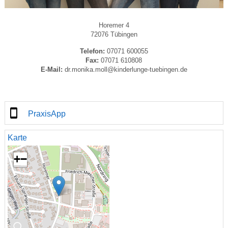
Horemer 4
72076 Tübingen
Telefon:
07071 600055
Fax:
07071 610808
E-Mail:
dr.monika.moll@kinderlunge-tuebingen.de
PraxisApp
Karte
+
−