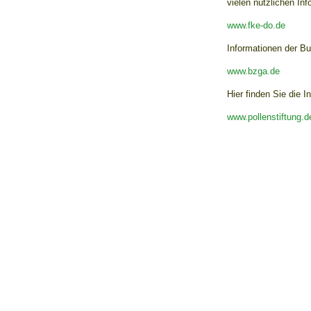
vielen nützlichen I
U0-Vorsorge
www.fke-do.de
Informationen der Bu
www.bzga.de
Hier finden Sie die 
www.pollenstiftung.d