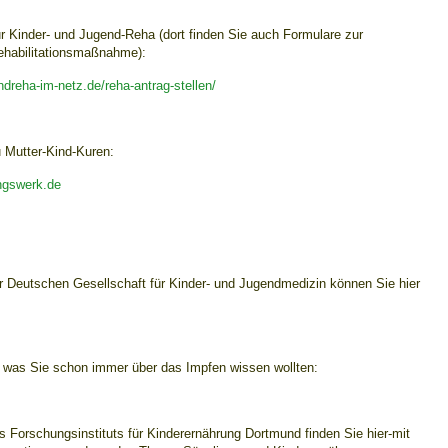
ur Kinder- und Jugend-Reha (dort finden Sie auch Formulare zur
ehabilitationsmaßnahme):
 Bildschirmmediengebrauch
dreha-im-netz.de/reha-antrag-stellen/
u Mutter-Kind-Kuren:
ngswerk.de
rsorgen
erinnerung
der
r Deutschen Gesellschaft für Kinder- und Jugendmedizin können Sie hier
ormationsflyer
s, was Sie schon immer über das Impfen wissen wollten:
d gestalten
s Forschungsinstituts für Kinderernährung Dortmund finden Sie hier-mit