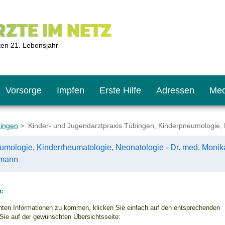
ZTE IM NETZ
ten 21. Lebensjahr
Vorsorge
Impfen
Erste Hilfe
Adressen
Med
bingen
> Kinder- und Jugendarztpraxis Tübingen, Kinderpneumologie, K
umologie, Kinderrheumatologie, Neonatologie - Dr. med. Monik
U9
ie oft?
hner
amann
s U11
chten?
n:
en Informationen zu kommen, klicken Sie einfach auf den entsprechenden
Sie auf der gewünschten Übersichtsseite:
2
r