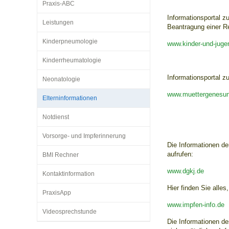
Praxis-ABC
Informationsportal z
Leistungen
Beantragung einer R
Impfsicherheit
Notdienste
Empfehlungen zum
Kinderpneumologie
www.kinder-und-jugen
Kinderrheumatologie
Häufige Fragen
Hörlexikon
Informationsportal z
Neonatologie
www.muettergenesu
Recht auf Impfung
Material zu den Vo
Elterninformationen
Notdienst
Vorsorge- und Impf
Entwicklungskalen
Vorsorge- und Impferinnerung
Die Informationen de
aufrufen:
BMI Rechner
Broschüren und Inf
www.dgkj.de
Kontaktinformation
Hier finden Sie alle
PraxisApp
Familienzeit gesun
www.impfen-info.de
Videosprechstunde
Die Informationen de