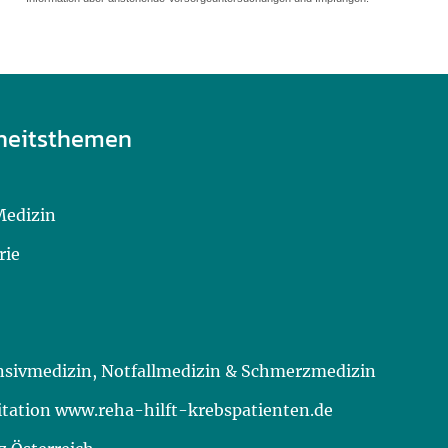
heitsthemen
Medizin
rie
ensivmedizin, Notfallmedizin & Schmerzmedizin
itation www.reha-hilft-krebspatienten.de