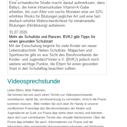
Eine schwedische Studie macht darauf aufmerksam, dass
Babys, die keine intramuskuläre Vitamin-K-Gabe
erhielten, bis zum Alter von sechs Monaten eine um 52%
erhöhtes Risiko für Blutungen jeglicher Art und eine fast
dreifach erhöhte Wahrscheinlichkeit für intrakranielle
Blutungen (Hirnblutung) aufwiesen.
31.07.2026
Mehr als Schultüte und Ranzen: BVKJ gibt Tipps für
einen gesunden Schulstart
Mit der Einschulung beginnt für viele Kinder ein neuer
Lebensabschnitt. Neben Schultüte, Mäppchen und
Sporttasche gibt es aus Sicht des Berufsverbands der
Kinder- und Jugendärzt*innen e.V. (BVKJ) jedoch noch
weitere wichtige Punkte, die Eltern für einen gesunden
Start in den Schulalltag beachten sollten.
Videosprechstunde
Liebe Eltern, liebe Patienten,
Sie können bei uns auch einen Termin zur Videosprechstunde
vereinbaren, damit Sie, um Ansteckung zu vermeiden, nicht in die Praxis
kommen müssen. Bitte melden Sie sich über Ihr Handy in unserer
zertifizierten PraxisApp des Berufsverbandes der Kinder-und
Jugendärzte an (Link zur Praxis App siehe oben rechts) und betreten
dann dort zum vereinbarten Termin das virtuelle Wartezimmer. Über die
Praxis App erhalten Sie auch Informationen zur Praxis und die
Information über anstehende Vorsorgeuntersuchungen und Impfungen.