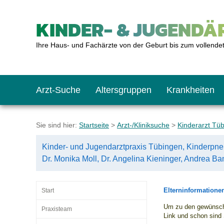
KINDER- & JUGENDÄR
Ihre Haus- und Fachärzte von der Geburt bis zum vollende
Arzt-Suche
Altersgruppen
Krankheiten
Das erste Jahr
Baby: U1 bis U6
Impfkalender
Notrufnummern
Notdienste
BMI-Rechner
Sie sind hier:
Startseite
>
Arzt-/Kliniksuche
>
Kinderarzt Tü
Kinder- und Jugendarztpraxis Tübingen, Kinderpne
Kleinkinder
Kleinkind: U7 bis 
Impfen: Wann und w
Giftnotruf
Sozialpädiatrie
Körpergrößen-Rec
Dr. Monika Moll, Dr. Angelina Kieninger, Andrea B
Schulkinder
Schulkind: U10 bi
Was muss man bea
Hausapotheke
Gesundheitsämter
Blutdruckrechner
Elterninformatione
Start
Um zu den gewünscht
Praxisteam
Link und schon sind 
Jugendliche
Teenager: J1 bis J
Impfreaktionen
Sofortmaßnahmen
Link-Tipps
Wachstum-Rechne