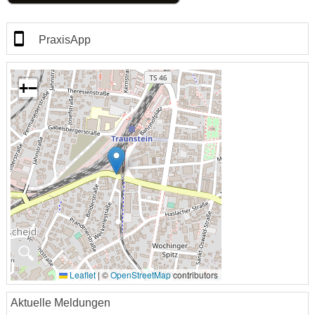
PraxisApp
+
−
🔍
Leaflet
|
©
OpenStreetMap
contributors
Aktuelle Meldungen