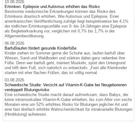
10.08.2026
Ertrinken: Epilepsie und Autismus erhöhen das Risiko
Bestimmte medizinische Erkrankungen können das Risiko des
Ertrinkens drastisch erhöhen, Wie Autismus und Epilepsie. Einer
amerikanischen Veröffentlichung zufolge liegt beispielsweise bei 4,1%
der tödlichen Ertrinkungsunfälle von 0- bis 14-Jährigen eine Epilepsie
als Begleiterkrankung vor, verglichen mit 0,7% bis 1,7% in der
Allgemeinbevölkerung.
06.08.2026
Barfußlaufen fördert gesunde Kinderfüße
Kinder ziehen im Sommer gerne die Schuhe aus, laufen barfuß über
Wiesen, Sand und Waldboden und stärken dabei ganz nebenbei ihre
Füße. Denn wer barfuß geht, trainiert Muskeln, spürt den Untergrund
und hilft dem Fuß, sich natürlich zu entwickeln. „Fast alle Kleinkinder
starten mit eher flachen Füßen, das ist völlig normal.
03.08.2026
Schwedische Studie: Verzicht auf Vitamin-K-Gabe bei Neugeborenen
verdoppelt Blutungsrisiko
Eine schwedische Studie macht darauf aufmerksam, dass Babys, die
keine intramuskuläre Vitamin-K-Gabe erhielten, bis zum Alter von sechs
Monaten eine um 52% erhöhtes Risiko für Blutungen jeglicher Art und
eine fast dreifach erhöhte Wahrscheinlichkeit für intrakranielle Blutungen
(Hirnblutung) aufwiesen.