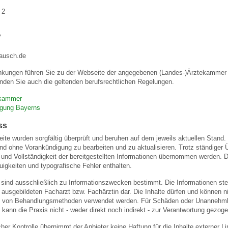
 2
 Bildschirmmediengebrauch
7
rausch.de
nkungen führen Sie zu der Webseite der angegebenen (Landes-)Ärztekammer u
nden Sie auch die geltenden berufsrechtlichen Regelungen.
rsorgen
ekammer
igung Bayerns
ss
erinnerung
der
eite wurden sorgfältig überprüft und beruhen auf dem jeweils aktuellen Stand. 
und ohne Vorankündigung zu bearbeiten und zu aktualisieren. Trotz ständiger
eit und Vollständigkeit der bereitgestellten Informationen übernommen werden
ormationsflyer
igkeiten und typografische Fehler enthalten.
 sind ausschließlich zu Informationszwecken bestimmt. Die Informationen stel
usgebildeten Facharzt bzw. Fachärztin dar. Die Inhalte dürfen und können nic
d gestalten
von Behandlungsmethoden verwendet werden. Für Schäden oder Unannehmlic
 kann die Praxis nicht - weder direkt noch indirekt - zur Verantwortung gezog
licher Kontrolle übernimmt der Anbieter keine Haftung für die Inhalte externer L