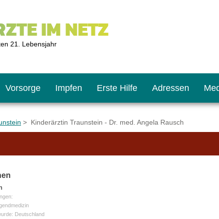
ZTE IM NETZ
ten 21. Lebensjahr
Vorsorge
Impfen
Erste Hilfe
Adressen
Med
unstein
> Kinderärztin Traunstein - Dr. med. Angela Rausch
U9
ie oft?
hner
nen
s U11
chten?
h
ngen:
ugendmedizin
wurde: Deutschland
2
r