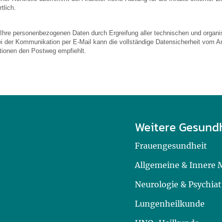
tlich.
 Ihre personenbezogenen Daten durch Ergreifung aller technischen und organis
ei der Kommunikation per E-Mail kann die vollständige Datensicherheit vom An
ationen den Postweg empfiehlt.
Weitere Gesund
Frauengesundheit
Allgemeine & Innere 
Neurologie & Psychiat
Lungenheilkunde