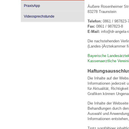
PraxisApp
Äußere Rosenheimer Str
83278 Traunstein
Videosprechstunde
Impfsicherheit
Notdienste
Empfehlungen zum
Telefon:
0861 / 987823-
Fax:
0861 / 987823-8
E-Mail:
info@dr-angela-
Häufige Fragen
Hörlexikon
Die nachstehenden Verli
(Landes-)Ärztekammer fi
Recht auf Impfung
Material zu den Vo
Bayerische Landesärzt
Kassenaerztliche Verein
Haftungsausschlu
Vorsorge- und Impf
Entwicklungskalen
Die Inhalte auf der Webs
Informationen jederzeit 
für Aktualität, Richtigk
Broschüren und Inf
Grafiken können Ungenau
Die Inhalte der Webseite
Behandlungen durch den a
Familienzeit gesun
Auswahl und Anwendung 
Informationen entstehen,
Trotz sorgfältiger inhalt