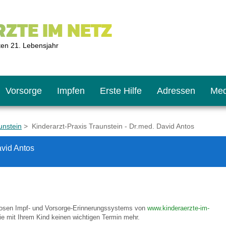
ZTE IM NETZ
ten 21. Lebensjahr
Vorsorge
Impfen
Erste Hilfe
Adressen
Med
unstein
> Kinderarzt-Praxis Traunstein - Dr.med. David Antos
avid Antos
U9
ie oft?
hner
s U11
chten?
nlosen Impf- und Vorsorge-Erinnerungssystems von
www.kinderaerzte-im-
e mit Ihrem Kind keinen wichtigen Termin mehr.
2
r