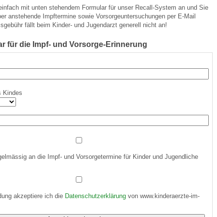
 einfach mit unten stehendem Formular für unser Recall-System an und Sie
über anstehende Impftermine sowie Vorsorgeuntersuchungen per E-Mail
isgebühr fällt beim Kinder- und Jugendarzt generell nicht an!
 Bildschirmmediengebrauch
 für die Impf- und Vorsorge-Erinnerung
rsorgen
s Kindes
erinnerung
der
ormationsflyer
gelmässig an die Impf- und Vorsorgetermine für Kinder und Jugendliche
d gestalten
ung akzeptiere ich die
Datenschutzerklärung
von www.kinderaerzte-im-