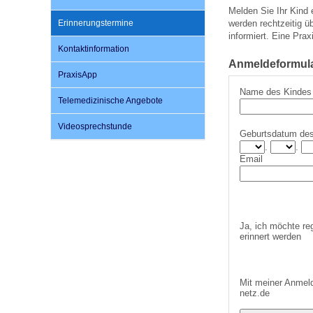
Melden Sie Ihr Kind
Erinnerungstermine
werden rechtzeitig 
informiert. Eine Prax
Impfsicherheit
Notdienste
Empfehlungen zum
Kontaktinformation
Anmeldeformular
PraxisApp
Häufige Fragen
Hörlexikon
Name des Kindes
Telemedizinische Angebote
Videosprechstunde
Recht auf Impfung
Material zu den Vo
Geburtsdatum de
.
.
Email
Vorsorge- und Impf
Entwicklungskalen
Broschüren und Inf
Ja, ich möchte re
erinnert werden
Familienzeit gesun
Mit meiner Anmeld
netz.de