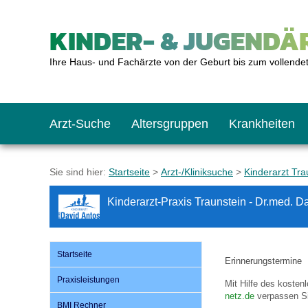
KINDER- & JUGENDÄR
Ihre Haus- und Fachärzte von der Geburt bis zum vollende
Arzt-Suche
Altersgruppen
Krankheiten
Das erste Jahr
Baby: U1 bis U6
Impfkalender
Notrufnummern
Notdienste
BMI-Rechner
Sie sind hier:
Startseite
>
Arzt-/Kliniksuche
>
Kinderarzt Tra
Kinderarzt-Praxis Traunstein - Dr.med. D
Kleinkinder
Kleinkind: U7 bis 
Impfen: Wann und w
Giftnotruf
Sozialpädiatrie
Körpergrößen-Rec
Startseite
Schulkinder
Schulkind: U10 bi
Was muss man bea
Hausapotheke
Gesundheitsämter
Blutdruckrechner
Erinnerungstermine
Praxisleistungen
Mit Hilfe des koste
netz.de
verpassen Si
Jugendliche
Teenager: J1 bis J
Impfreaktionen
Sofortmaßnahmen
Link-Tipps
Wachstum-Rechne
BMI Rechner