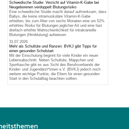
Schwedische Studie: Verzicht auf Vitamin-K-Gabe bei
Neugeborenen verdoppelt Blutungsrisiko
Eine schwedische Studie macht darauf aufmerksam, dass
Babys, die keine intramuskuläre Vitamin-K-Gabe
erhielten, bis zum Alter von sechs Monaten eine um 52%
erhöhtes Risiko für Blutungen jeglicher Art und eine fast
dreifach erhöhte Wahrscheinlichkeit für intrakranielle
Blutungen (Hirnblutung) aufwiesen.
31.07.2026
Mehr als Schultüte und Ranzen: BVKJ gibt Tipps für
einen gesunden Schulstart
Mit der Einschulung beginnt für viele Kinder ein neuer
Lebensabschnitt. Neben Schultüte, Mäppchen und
Sporttasche gibt es aus Sicht des Berufsverbands der
Kinder- und Jugendärzt*innen e.V. (BVKJ) jedoch noch
weitere wichtige Punkte, die Eltern für einen gesunden
Start in den Schulalltag beachten sollten.
heitsthemen