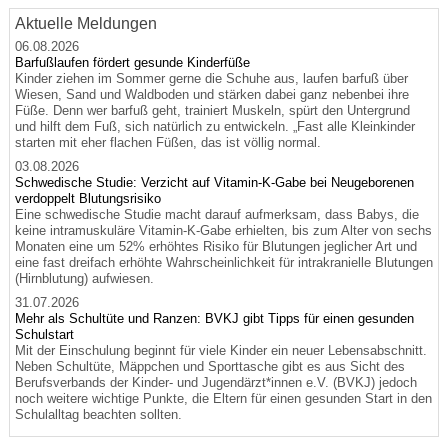
Aktuelle Meldungen
06.08.2026
Barfußlaufen fördert gesunde Kinderfüße
Kinder ziehen im Sommer gerne die Schuhe aus, laufen barfuß über
Wiesen, Sand und Waldboden und stärken dabei ganz nebenbei ihre
Füße. Denn wer barfuß geht, trainiert Muskeln, spürt den Untergrund
und hilft dem Fuß, sich natürlich zu entwickeln. „Fast alle Kleinkinder
starten mit eher flachen Füßen, das ist völlig normal.
03.08.2026
Schwedische Studie: Verzicht auf Vitamin-K-Gabe bei Neugeborenen
verdoppelt Blutungsrisiko
Eine schwedische Studie macht darauf aufmerksam, dass Babys, die
keine intramuskuläre Vitamin-K-Gabe erhielten, bis zum Alter von sechs
Monaten eine um 52% erhöhtes Risiko für Blutungen jeglicher Art und
eine fast dreifach erhöhte Wahrscheinlichkeit für intrakranielle Blutungen
(Hirnblutung) aufwiesen.
31.07.2026
Mehr als Schultüte und Ranzen: BVKJ gibt Tipps für einen gesunden
Schulstart
Mit der Einschulung beginnt für viele Kinder ein neuer Lebensabschnitt.
Neben Schultüte, Mäppchen und Sporttasche gibt es aus Sicht des
Berufsverbands der Kinder- und Jugendärzt*innen e.V. (BVKJ) jedoch
noch weitere wichtige Punkte, die Eltern für einen gesunden Start in den
Schulalltag beachten sollten.