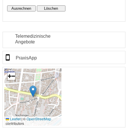
Telemedizinische
Angebote
PraxisApp
+
−
🔍
Leaflet
|
©
OpenStreetMap
contributors