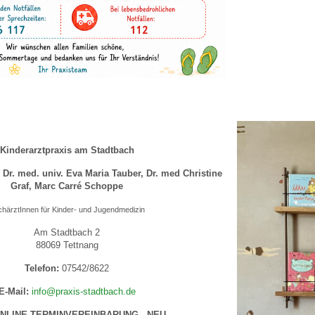
Kinderarztpraxis am Stadtbach
 Dr. med. univ. Eva Maria Tauber,
Dr. med Christine
Graf, Marc Carré Schoppe
härztInnen für Kinder- und Jugendmedizin
Am Stadtbach 2
88069 Tettnang
Telefon:
07542/8622
E-Mail:
info@praxis-stadtbach.de
ONLINE-TERMINVEREINBARUNG - NEU