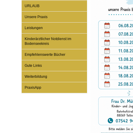
URLAUB
Unsere Praxis
Impfsicherheit
Notdienste
Empfehlungen zum
Leistungen
Häufige Fragen
Hörlexikon
Kinderärztlicher Notdienst im
Bodenseekreis
Empfehlenswerte Bücher
Recht auf Impfung
Material zu den Vo
Gute Links
Vorsorge- und Impf
Entwicklungskalen
Weiterbildung
PraxisApp
Broschüren und Inf
Familienzeit gesun