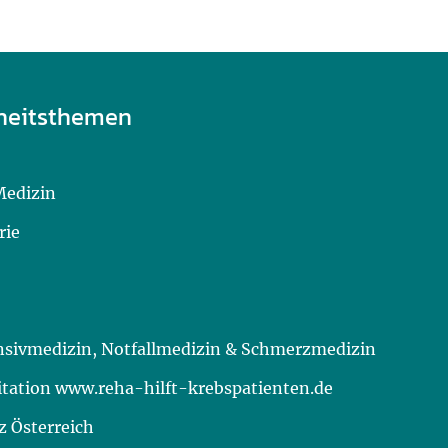
heitsthemen
Medizin
rie
ensivmedizin, Notfallmedizin & Schmerzmedizin
itation www.reha-hilft-krebspatienten.de
 Österreich