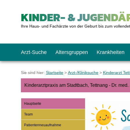
KINDER- & JUGENDÄR
Ihre Haus- und Fachärzte von der Geburt bis zum vollende
Arzt-Suche
Altersgruppen
Krankheiten
Das erste Jahr
Baby: U1 bis U6
Impfkalender
Notrufnummern
Notdienste
BMI-Rechner
Sie sind hier:
Startseite
>
Arzt-/Kliniksuche
>
Kinderarzt Tet
Kinderarztpraxis am Stadtbach, Tettnang - Dr. med
Kleinkinder
Kleinkind: U7 bis 
Impfen: Wann und w
Giftnotruf
Sozialpädiatrie
Körpergrößen-Rec
Hauptseite
Schulkinder
Schulkind: U10 bi
Was muss man bea
Hausapotheke
Gesundheitsämter
Blutdruckrechner
Team
Patientenneuaufnahme
Jugendliche
Teenager: J1 bis J
Impfreaktionen
Sofortmaßnahmen
Link-Tipps
Wachstum-Rechne