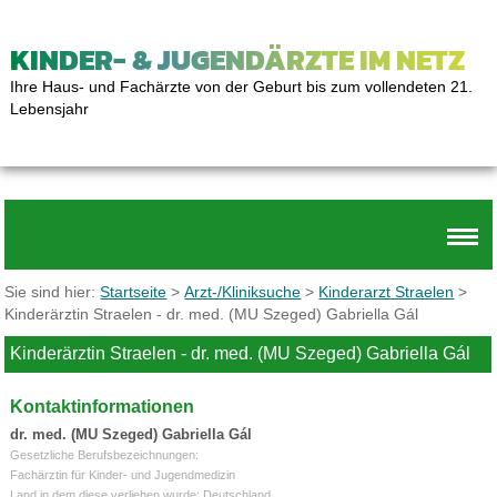
KINDER- & JUGENDÄRZTE IM NETZ
Ihre Haus- und Fachärzte von der Geburt bis zum vollendeten 21.
Lebensjahr
Sie sind hier:
Startseite
>
Arzt-/Kliniksuche
>
Kinderarzt Straelen
>
Kinderärztin Straelen - dr. med. (MU Szeged) Gabriella Gál
Kinderärztin Straelen - dr. med. (MU Szeged) Gabriella Gál
Kontaktinformationen
dr. med. (MU Szeged) Gabriella Gál
Gesetzliche Berufsbezeichnungen:
Fachärztin für Kinder- und Jugendmedizin
Land in dem diese verliehen wurde: Deutschland