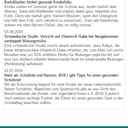
Barfußlaufen fördert gesunde Kinderfüße
Kinder ziehen im Sommer gerne die Schuhe aus, laufen barfuß über
Wiesen, Sand und Waldboden und stärken dabei ganz nebenbei ihre
Füße. Denn wer barfuß geht, trainiert Muskeln, spürt den Untergrund
und hilft dem Fuß, sich natürlich zu entwickeln. „Fast alle Kleinkinder
starten mit eher flachen Füßen, das ist völlig normal.
03.08.2026
Schwedische Studie: Verzicht auf Vitamin-K-Gabe bei Neugeborenen
verdoppelt Blutungsrisiko
Eine schwedische Studie macht darauf aufmerksam, dass Babys, die
keine intramuskuläre Vitamin-K-Gabe erhielten, bis zum Alter von sechs
Monaten eine um 52% erhöhtes Risiko für Blutungen jeglicher Art und
eine fast dreifach erhöhte Wahrscheinlichkeit für intrakranielle Blutungen
(Hirnblutung) aufwiesen.
31.07.2026
Mehr als Schultüte und Ranzen: BVKJ gibt Tipps für einen gesunden
Schulstart
Mit der Einschulung beginnt für viele Kinder ein neuer Lebensabschnitt.
Neben Schultüte, Mäppchen und Sporttasche gibt es aus Sicht des
Berufsverbands der Kinder- und Jugendärzt*innen e.V. (BVKJ) jedoch
noch weitere wichtige Punkte, die Eltern für einen gesunden Start in den
Schulalltag beachten sollten.