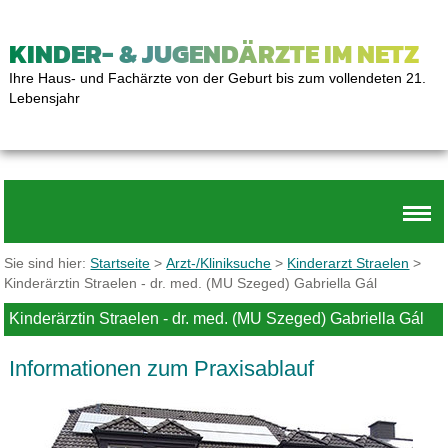
KINDER- & JUGENDÄRZTE IM NETZ
Ihre Haus- und Fachärzte von der Geburt bis zum vollendeten 21.
Lebensjahr
Sie sind hier:
Startseite
>
Arzt-/Kliniksuche
>
Kinderarzt Straelen
>
Kinderärztin Straelen - dr. med. (MU Szeged) Gabriella Gál
Kinderärztin Straelen - dr. med. (MU Szeged) Gabriella Gál
Informationen zum Praxisablauf