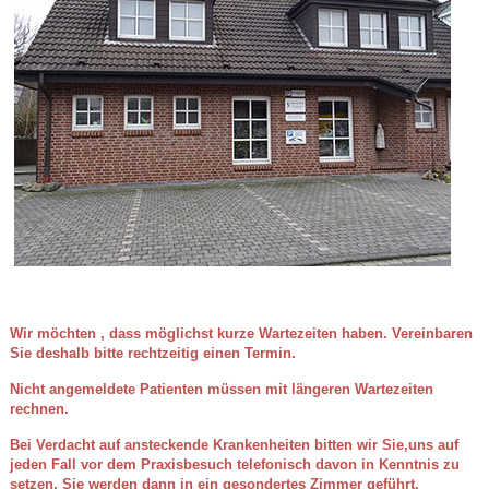
Wir möchten , dass möglichst kurze Wartezeiten haben. Vereinbaren
Sie deshalb bitte rechtzeitig einen Termin.
Nicht angemeldete Patienten müssen mit längeren Wartezeiten
rechnen.
Bei Verdacht auf ansteckende Krankenheiten bitten wir Sie,uns auf
jeden Fall vor dem Praxisbesuch telefonisch davon in Kenntnis zu
setzen. Sie werden dann in ein gesondertes Zimmer geführt.