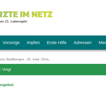
ZTE IM NETZ
ten 21. Lebensjahr
Vorsorge
Impfen
Erste Hilfe
Adressen
Med
is Stadtbergen - Dr. med. Chris...
. Voigt
U9
ie oft?
hner
angebot
s U11
chten?
2
r