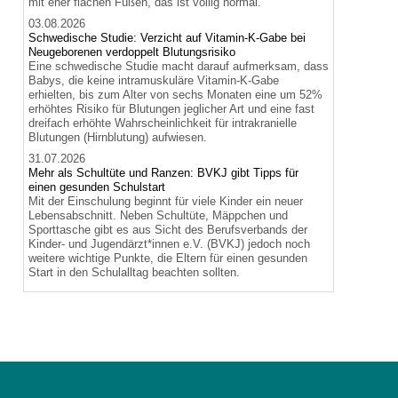
mit eher flachen Füßen, das ist völlig normal.
03.08.2026
Schwedische Studie: Verzicht auf Vitamin-K-Gabe bei
Neugeborenen verdoppelt Blutungsrisiko
Eine schwedische Studie macht darauf aufmerksam, dass
Babys, die keine intramuskuläre Vitamin-K-Gabe
erhielten, bis zum Alter von sechs Monaten eine um 52%
erhöhtes Risiko für Blutungen jeglicher Art und eine fast
dreifach erhöhte Wahrscheinlichkeit für intrakranielle
Blutungen (Hirnblutung) aufwiesen.
31.07.2026
Mehr als Schultüte und Ranzen: BVKJ gibt Tipps für
einen gesunden Schulstart
Mit der Einschulung beginnt für viele Kinder ein neuer
Lebensabschnitt. Neben Schultüte, Mäppchen und
Sporttasche gibt es aus Sicht des Berufsverbands der
Kinder- und Jugendärzt*innen e.V. (BVKJ) jedoch noch
weitere wichtige Punkte, die Eltern für einen gesunden
Start in den Schulalltag beachten sollten.