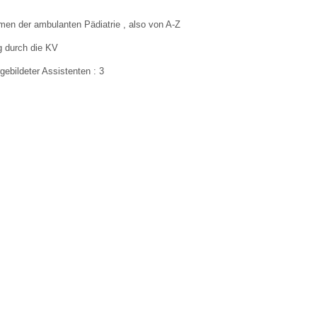
emen der ambulanten Pädiatrie , also von A-Z
 Bildschirmmediengebrauch
g durch die KV
gebildeter Assistenten : 3
rsorgen
erinnerung
der
ormationsflyer
d gestalten