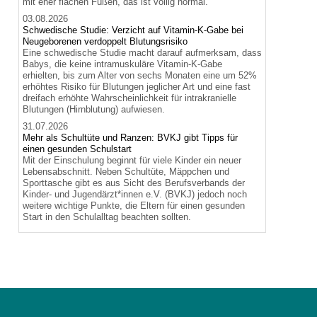
mit eher flachen Füßen, das ist völlig normal.
03.08.2026
Schwedische Studie: Verzicht auf Vitamin-K-Gabe bei
Neugeborenen verdoppelt Blutungsrisiko
Eine schwedische Studie macht darauf aufmerksam, dass
Babys, die keine intramuskuläre Vitamin-K-Gabe
erhielten, bis zum Alter von sechs Monaten eine um 52%
erhöhtes Risiko für Blutungen jeglicher Art und eine fast
dreifach erhöhte Wahrscheinlichkeit für intrakranielle
Blutungen (Hirnblutung) aufwiesen.
31.07.2026
Mehr als Schultüte und Ranzen: BVKJ gibt Tipps für
einen gesunden Schulstart
Mit der Einschulung beginnt für viele Kinder ein neuer
Lebensabschnitt. Neben Schultüte, Mäppchen und
Sporttasche gibt es aus Sicht des Berufsverbands der
Kinder- und Jugendärzt*innen e.V. (BVKJ) jedoch noch
weitere wichtige Punkte, die Eltern für einen gesunden
Start in den Schulalltag beachten sollten.