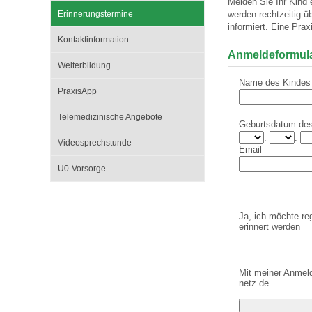
Melden Sie Ihr Kind
Erinnerungstermine
werden rechtzeitig 
informiert. Eine Prax
Kontaktinformation
Impfsicherheit
Notdienste
Empfehlungen zum
Anmeldeformular
Weiterbildung
Name des Kindes
Häufige Fragen
Hörlexikon
PraxisApp
Telemedizinische Angebote
Geburtsdatum de
Recht auf Impfung
Material zu den Vo
.
.
Videosprechstunde
Email
U0-Vorsorge
Vorsorge- und Impf
Entwicklungskalen
Ja, ich möchte re
Broschüren und Inf
erinnert werden
Familienzeit gesun
Mit meiner Anmeld
netz.de