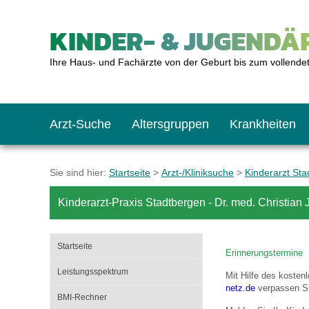
KINDER- & JUGENDÄR
Ihre Haus- und Fachärzte von der Geburt bis zum vollende
Arzt-Suche
Altersgruppen
Krankheiten
Das erste Jahr
Baby: U1 bis U6
Impfkalender
Notrufnummern
Notdienste
BMI-Rechner
Sie sind hier:
Startseite
>
Arzt-/Kliniksuche
>
Kinderarzt St
Kinderarzt-Praxis Stadtbergen - Dr. med. Christian J
Kleinkinder
Kleinkind: U7 bis 
Impfen: Wann und w
Giftnotruf
Sozialpädiatrie
Körpergrößen-Rec
Startseite
Erinnerungstermine
Schulkinder
Schulkind: U10 bi
Was muss man bea
Hausapotheke
Gesundheitsämter
Blutdruckrechner
Leistungsspektrum
Mit Hilfe des koste
netz.de
verpassen Si
BMI-Rechner
Jugendliche
Teenager: J1 bis J
Impfreaktionen
Sofortmaßnahmen
Link-Tipps
Wachstum-Rechne