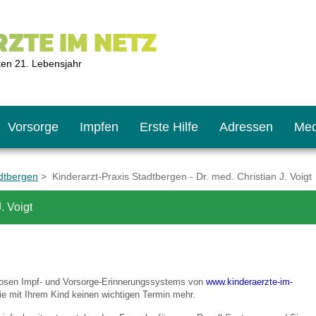
ZTE IM NETZ
ten 21. Lebensjahr
Vorsorge
Impfen
Erste Hilfe
Adressen
Med
adtbergen
> Kinderarzt-Praxis Stadtbergen - Dr. med. Christian J. Voigt
. Voigt
U9
ie oft?
hner
s U11
chten?
nlosen Impf- und Vorsorge-Erinnerungssystems von
www.kinderaerzte-im-
e mit Ihrem Kind keinen wichtigen Termin mehr.
2
r