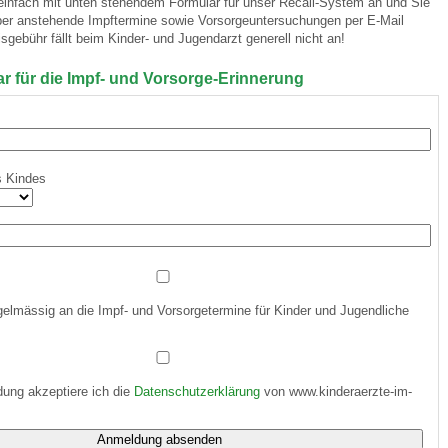
 einfach mit unten stehendem Formular für unser Recall-System an und Sie
über anstehende Impftermine sowie Vorsorgeuntersuchungen per E-Mail
isgebühr fällt beim Kinder- und Jugendarzt generell nicht an!
 Bildschirmmediengebrauch
 für die Impf- und Vorsorge-Erinnerung
s Kindes
rsorgen
erinnerung
der
gelmässig an die Impf- und Vorsorgetermine für Kinder und Jugendliche
ormationsflyer
d gestalten
ung akzeptiere ich die
Datenschutzerklärung
von www.kinderaerzte-im-