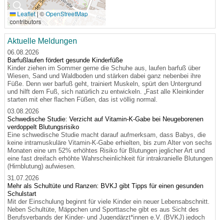
🔍
Leaflet
|
©
OpenStreetMap
contributors
Aktuelle Meldungen
06.08.2026
Barfußlaufen fördert gesunde Kinderfüße
Kinder ziehen im Sommer gerne die Schuhe aus, laufen barfuß über
Wiesen, Sand und Waldboden und stärken dabei ganz nebenbei ihre
Füße. Denn wer barfuß geht, trainiert Muskeln, spürt den Untergrund
und hilft dem Fuß, sich natürlich zu entwickeln. „Fast alle Kleinkinder
starten mit eher flachen Füßen, das ist völlig normal.
03.08.2026
Schwedische Studie: Verzicht auf Vitamin-K-Gabe bei Neugeborenen
verdoppelt Blutungsrisiko
Eine schwedische Studie macht darauf aufmerksam, dass Babys, die
keine intramuskuläre Vitamin-K-Gabe erhielten, bis zum Alter von sechs
Monaten eine um 52% erhöhtes Risiko für Blutungen jeglicher Art und
eine fast dreifach erhöhte Wahrscheinlichkeit für intrakranielle Blutungen
(Hirnblutung) aufwiesen.
31.07.2026
Mehr als Schultüte und Ranzen: BVKJ gibt Tipps für einen gesunden
Schulstart
Mit der Einschulung beginnt für viele Kinder ein neuer Lebensabschnitt.
Neben Schultüte, Mäppchen und Sporttasche gibt es aus Sicht des
Berufsverbands der Kinder- und Jugendärzt*innen e.V. (BVKJ) jedoch