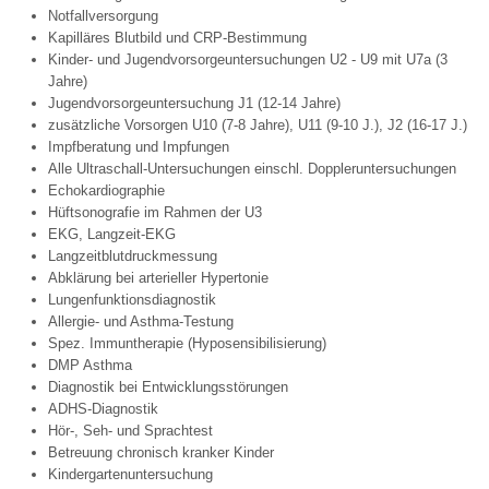
Notfallversorgung
Kapilläres Blutbild und CRP-Bestimmung
Kinder- und Jugendvorsorgeuntersuchungen U2 - U9 mit U7a (3
Jahre)
Jugendvorsorgeuntersuchung J1 (12-14 Jahre)
zusätzliche Vorsorgen U10 (7-8 Jahre), U11 (9-10 J.), J2 (16-17 J.)
Impfberatung und Impfungen
Alle Ultraschall-Untersuchungen einschl. Doppleruntersuchungen
Echokardiographie
Hüftsonografie im Rahmen der U3
EKG, Langzeit-EKG
Langzeitblutdruckmessung
Abklärung bei arterieller Hypertonie
Lungenfunktionsdiagnostik
Allergie- und Asthma-Testung
Spez. Immuntherapie (Hyposensibilisierung)
DMP Asthma
Diagnostik bei Entwicklungsstörungen
ADHS-Diagnostik
Hör-, Seh- und Sprachtest
Betreuung chronisch kranker Kinder
Kindergartenuntersuchung