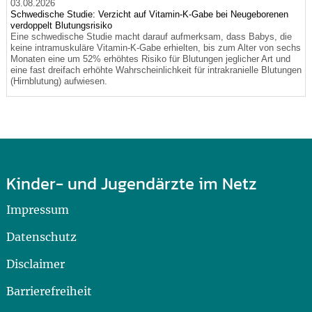
03.08.2026
Schwedische Studie: Verzicht auf Vitamin-K-Gabe bei Neugeborenen
verdoppelt Blutungsrisiko
Eine schwedische Studie macht darauf aufmerksam, dass Babys, die
keine intramuskuläre Vitamin-K-Gabe erhielten, bis zum Alter von sechs
Monaten eine um 52% erhöhtes Risiko für Blutungen jeglicher Art und
eine fast dreifach erhöhte Wahrscheinlichkeit für intrakranielle Blutungen
(Hirnblutung) aufwiesen.
Kinder- und Jugendärzte im Netz
Impressum
Datenschutz
Disclaimer
Barrierefreiheit