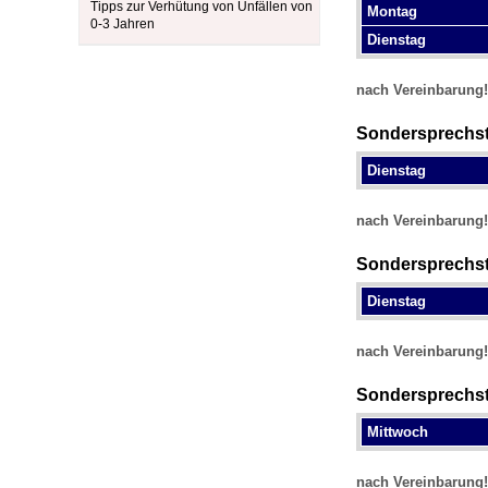
U0-Vorsorge
Tipps zur Verhütung von Unfällen von
Montag
0-3 Jahren
Dienstag
nach Vereinbarung!
Sondersprechs
Dienstag
nach Vereinbarung!
Sondersprechst
Dienstag
nach Vereinbarung!
Sondersprechst
Mittwoch
nach Vereinbarung!