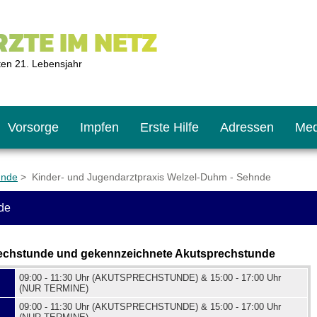
ZTE IM NETZ
ten 21. Lebensjahr
Vorsorge
Impfen
Erste Hilfe
Adressen
Med
hnde
> Kinder- und Jugendarztpraxis Welzel-Duhm - Sehnde
de
U9
ie oft?
hner
echstunde und gekennzeichnete Akutsprechstunde
s U11
chten?
09:00 - 11:30 Uhr (AKUTSPRECHSTUNDE) & 15:00 - 17:00 Uhr
(NUR TERMINE)
09:00 - 11:30 Uhr (AKUTSPRECHSTUNDE) & 15:00 - 17:00 Uhr
2
r