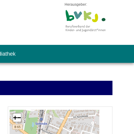
Herausgeber:
iathek
+
−