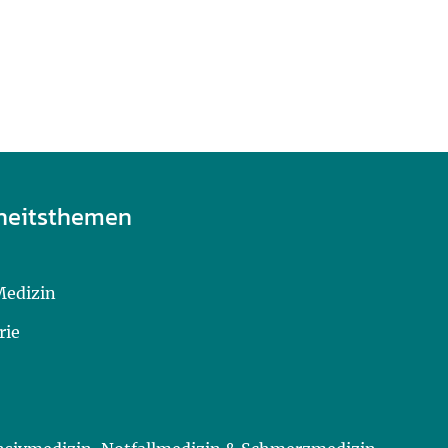
heitsthemen
Medizin
rie