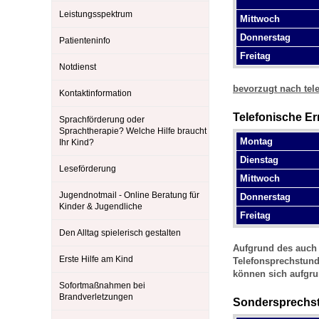
Leistungsspektrum
Mittwoch
Donnerstag
Patienteninfo
Impfsicherheit
Notdienste
Empfehlungen zum
Freitag
Notdienst
Häufige Fragen
Hörlexikon
bevorzugt
nach tel
Kontaktinformation
Telefonische Er
Sprachförderung oder
Sprachtherapie? Welche Hilfe braucht
Recht auf Impfung
Material zu den Vo
Montag
Ihr Kind?
Dienstag
Leseförderung
Mittwoch
Vorsorge- und Impf
Entwicklungskalen
Jugendnotmail - Online Beratung für
Donnerstag
Kinder & Jugendliche
Freitag
Broschüren und Inf
Den Alltag spielerisch gestalten
Aufgrund des auch 
Erste Hilfe am Kind
Telefonsprechstund
können sich aufgru
Familienzeit gesun
Sofortmaßnahmen bei
Brandverletzungen
Sondersprechst