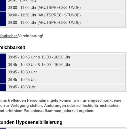
(NUR TERMINE)
09:00 - 11:00 Uhr (AKUTSPRECHSTUNDE)
09:00 - 11:30 Uhr (AKUTSPRECHSTUNDE)
 Bildschirmmediengebrauch
09:00 - 11:00 Uhr (AKUTSPRECHSTUNDE)
efonischer
Vereinbarung!
reichbarkeit
rsorgen
08:45 - 10:45 Uhr & 15:00 - 16:30 Uhr
08:45 - 10:30 Uhr & 15:00 - 16:30 Uhr
08:45 - 10:30 Uhr
erinnerung
der
08:45 - 10:45 Uhr
08:45 - 10:30Uhr
ormationsflyer
uns treffenden Personalmangels können wir nur eingeschränkt eine
e zur Verfügung stellen. Änderungen oder schlechte Erreichbarkeit
nd erhöhtem Patientenaufkommen jederzeit ergeben.
d gestalten
unden Hyposensibilisierung