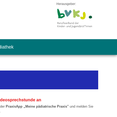
Herausgeber:
iathek
 Videosprechstunde an
 der
PraxisApp „Meine pädiatrische Praxis"
und melden Sie
.