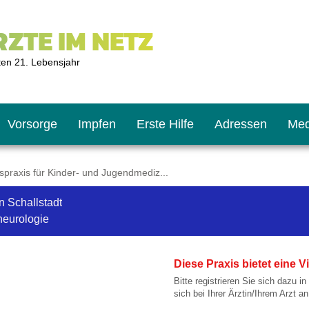
ZTE IM NETZ
ten 21. Lebensjahr
Vorsorge
Impfen
Erste Hilfe
Adressen
Med
raxis für Kinder- und Jugendmediz...
n Schallstadt
U9
ie oft?
hner
neurologie
s U11
chten?
Diese Praxis bietet eine
Bitte registrieren Sie sich dazu in
sich bei Ihrer Ärztin/Ihrem Arzt an
2
r