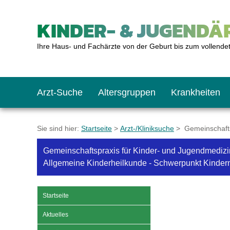
KINDER- & JUGENDÄR
Ihre Haus- und Fachärzte von der Geburt bis zum vollende
Arzt-Suche
Altersgruppen
Krankheiten
Das erste Jahr
Baby: U1 bis U6
Impfkalender
Notrufnummern
Notdienste
BMI-Rechner
Sie sind hier:
Startseite
>
Arzt-/Kliniksuche
> Gemeinschaftsp
Gemeinschaftspraxis für Kinder- und Jugendmedizi
Kleinkinder
Kleinkind: U7 bis 
Impfen: Wann und w
Giftnotruf
Sozialpädiatrie
Körpergrößen-Rec
Allgemeine Kinderheilkunde - Schwerpunkt Kinder
Schulkinder
Schulkind: U10 bi
Was muss man bea
Hausapotheke
Gesundheitsämter
Blutdruckrechner
Startseite
Aktuelles
Jugendliche
Teenager: J1 bis J
Impfreaktionen
Sofortmaßnahmen
Link-Tipps
Wachstum-Rechne