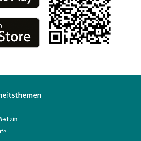
heitsthemen
Medizin
rie