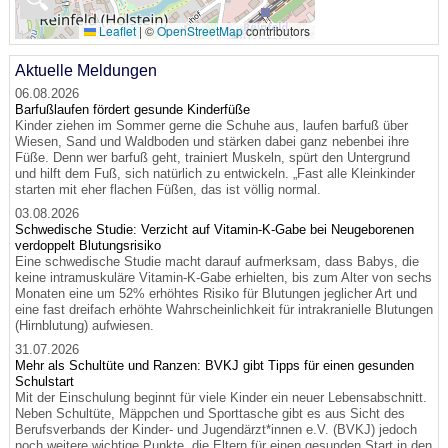
🔍
Leaflet
|
©
OpenStreetMap
contributors
Aktuelle Meldungen
06.08.2026
Barfußlaufen fördert gesunde Kinderfüße
Kinder ziehen im Sommer gerne die Schuhe aus, laufen barfuß über
Wiesen, Sand und Waldboden und stärken dabei ganz nebenbei ihre
Füße. Denn wer barfuß geht, trainiert Muskeln, spürt den Untergrund
und hilft dem Fuß, sich natürlich zu entwickeln. „Fast alle Kleinkinder
starten mit eher flachen Füßen, das ist völlig normal.
03.08.2026
Schwedische Studie: Verzicht auf Vitamin-K-Gabe bei Neugeborenen
verdoppelt Blutungsrisiko
Eine schwedische Studie macht darauf aufmerksam, dass Babys, die
keine intramuskuläre Vitamin-K-Gabe erhielten, bis zum Alter von sechs
Monaten eine um 52% erhöhtes Risiko für Blutungen jeglicher Art und
eine fast dreifach erhöhte Wahrscheinlichkeit für intrakranielle Blutungen
(Hirnblutung) aufwiesen.
31.07.2026
Mehr als Schultüte und Ranzen: BVKJ gibt Tipps für einen gesunden
Schulstart
Mit der Einschulung beginnt für viele Kinder ein neuer Lebensabschnitt.
Neben Schultüte, Mäppchen und Sporttasche gibt es aus Sicht des
Berufsverbands der Kinder- und Jugendärzt*innen e.V. (BVKJ) jedoch
noch weitere wichtige Punkte, die Eltern für einen gesunden Start in den