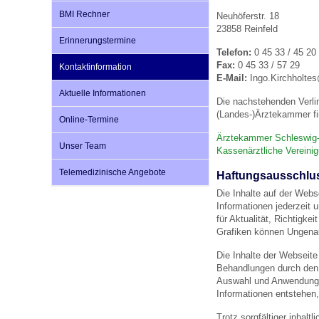
BMI Rechner
Neuhöferstr. 18
23858 Reinfeld
Erinnerungstermine
Impfsicherheit
Notdienste
Empfehlungen zum
Telefon:
0 45 33 / 45 20
Fax:
0 45 33 / 57 29
Kontaktinformation
E-Mail:
Ingo.Kirchholtes
Häufige Fragen
Hörlexikon
Aktuelle Informationen
Die nachstehenden Verli
(Landes-)Ärztekammer fi
Online-Termine
Recht auf Impfung
Material zu den Vo
Ärztekammer Schleswig-
Unser Team
Kassenärztliche Vereini
Telemedizinische Angebote
Haftungsausschlu
Vorsorge- und Impf
Entwicklungskalen
Die Inhalte auf der Webs
Informationen jederzeit 
für Aktualität, Richtigk
Broschüren und Inf
Grafiken können Ungenau
Die Inhalte der Webseite
Behandlungen durch den a
Familienzeit gesun
Auswahl und Anwendung 
Informationen entstehen,
Trotz sorgfältiger inhalt