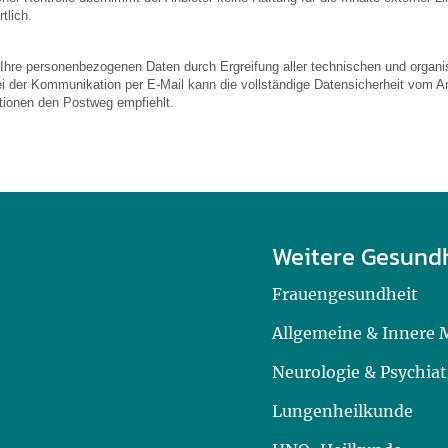
tlich.
 Ihre personenbezogenen Daten durch Ergreifung aller technischen und organis
ei der Kommunikation per E-Mail kann die vollständige Datensicherheit vom An
ationen den Postweg empfiehlt.
Weitere Gesund
Frauengesundheit
Allgemeine & Innere 
Neurologie & Psychiat
Lungenheilkunde