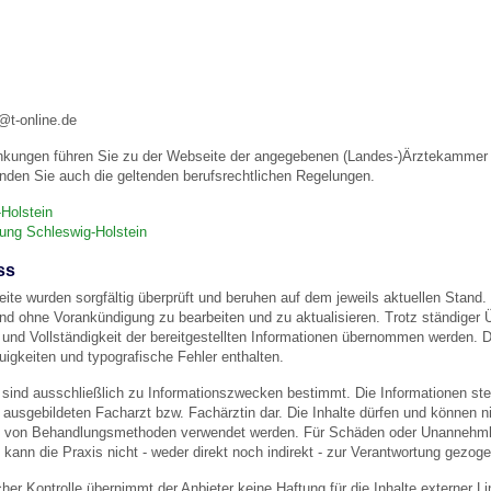
 Bildschirmmediengebrauch
@t-online.de
nkungen führen Sie zu der Webseite der angegebenen (Landes-)Ärztekammer u
nden Sie auch die geltenden berufsrechtlichen Regelungen.
rsorgen
Holstein
gung Schleswig-Holstein
ss
erinnerung
der
eite wurden sorgfältig überprüft und beruhen auf dem jeweils aktuellen Stand. 
und ohne Vorankündigung zu bearbeiten und zu aktualisieren. Trotz ständiger
eit und Vollständigkeit der bereitgestellten Informationen übernommen werden
ormationsflyer
igkeiten und typografische Fehler enthalten.
 sind ausschließlich zu Informationszwecken bestimmt. Die Informationen stel
usgebildeten Facharzt bzw. Fachärztin dar. Die Inhalte dürfen und können nic
d gestalten
von Behandlungsmethoden verwendet werden. Für Schäden oder Unannehmlic
 kann die Praxis nicht - weder direkt noch indirekt - zur Verantwortung gezog
licher Kontrolle übernimmt der Anbieter keine Haftung für die Inhalte externer L