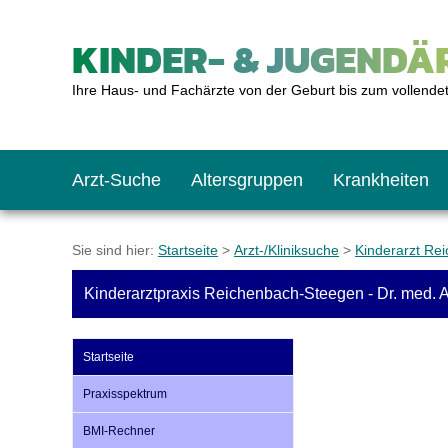
KINDER- & JUGENDÄR
Ihre Haus- und Fachärzte von der Geburt bis zum vollende
Arzt-Suche
Altersgruppen
Krankheiten
Das erste Jahr
Baby: U1 bis U6
Impfkalender
Notrufnummern
Notdienste
BMI-Rechner
Sie sind hier:
Startseite
>
Arzt-/Kliniksuche
>
Kinderarzt Re
Kinderarztpraxis Reichenbach-Steegen - Dr. med. 
Kleinkinder
Kleinkind: U7 bis 
Impfen: Wann und w
Giftnotruf
Sozialpädiatrie
Körpergrößen-Rec
Startseite
Schulkinder
Schulkind: U10 bi
Was muss man bea
Hausapotheke
Gesundheitsämter
Blutdruckrechner
Praxisspektrum
BMI-Rechner
Jugendliche
Teenager: J1 bis J
Impfreaktionen
Sofortmaßnahmen
Link-Tipps
Wachstum-Rechne