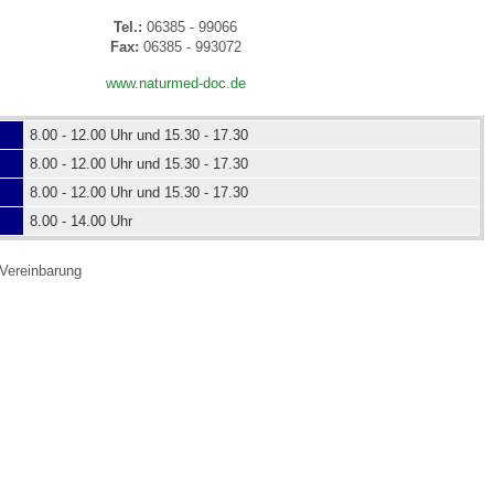
Tel.:
06385 - 99066
Fax:
06385 - 993072
 Bildschirmmediengebrauch
www.naturmed-doc.de
8.00 - 12.00 Uhr und 15.30 - 17.30
8.00 - 12.00 Uhr und 15.30 - 17.30
8.00 - 12.00 Uhr und 15.30 - 17.30
rsorgen
8.00 - 14.00 Uhr
Vereinbarung
erinnerung
der
ormationsflyer
d gestalten