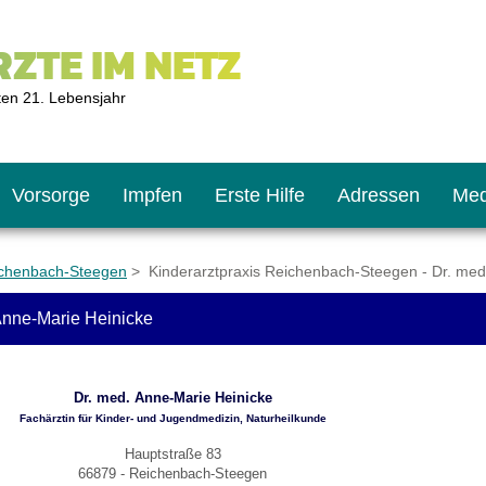
ZTE IM NETZ
ten 21. Lebensjahr
Vorsorge
Impfen
Erste Hilfe
Adressen
Med
ichenbach-Steegen
> Kinderarztpraxis Reichenbach-Steegen - Dr. med
Anne-Marie Heinicke
U9
ie oft?
hner
Dr. med. Anne-Marie Heinicke
s U11
chten?
Fachärztin für Kinder- und Jugendmedizin, Naturheilkunde
Hauptstraße 83
66879 - Reichenbach-Steegen
2
r