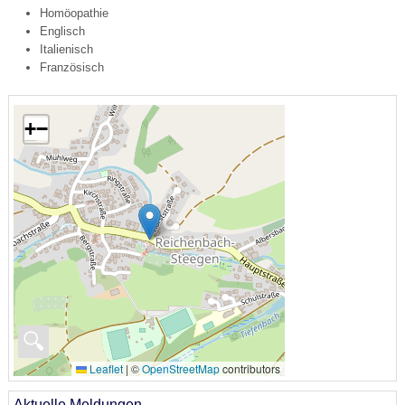
Homöopathie
Englisch
Italienisch
Französisch
+
−
🔍
Leaflet
|
©
OpenStreetMap
contributors
Aktuelle Meldungen