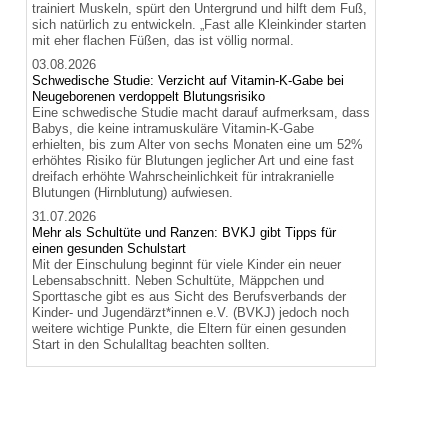
trainiert Muskeln, spürt den Untergrund und hilft dem Fuß,
sich natürlich zu entwickeln. „Fast alle Kleinkinder starten
mit eher flachen Füßen, das ist völlig normal.
03.08.2026
Schwedische Studie: Verzicht auf Vitamin-K-Gabe bei
Neugeborenen verdoppelt Blutungsrisiko
Eine schwedische Studie macht darauf aufmerksam, dass
Babys, die keine intramuskuläre Vitamin-K-Gabe
erhielten, bis zum Alter von sechs Monaten eine um 52%
erhöhtes Risiko für Blutungen jeglicher Art und eine fast
dreifach erhöhte Wahrscheinlichkeit für intrakranielle
Blutungen (Hirnblutung) aufwiesen.
31.07.2026
Mehr als Schultüte und Ranzen: BVKJ gibt Tipps für
einen gesunden Schulstart
Mit der Einschulung beginnt für viele Kinder ein neuer
Lebensabschnitt. Neben Schultüte, Mäppchen und
Sporttasche gibt es aus Sicht des Berufsverbands der
Kinder- und Jugendärzt*innen e.V. (BVKJ) jedoch noch
weitere wichtige Punkte, die Eltern für einen gesunden
Start in den Schulalltag beachten sollten.