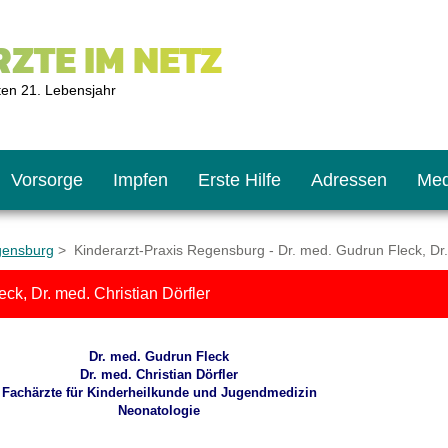
ZTE IM NETZ
ten 21. Lebensjahr
Vorsorge
Impfen
Erste Hilfe
Adressen
Med
gensburg
> Kinderarzt-Praxis Regensburg - Dr. med. Gudrun Fleck, Dr. 
ck, Dr. med. Christian Dörfler
U9
ie oft?
hner
Dr. med. Gudrun Fleck
s U11
chten?
Dr. med. Christian Dörfler
Fachärzte für Kinderheilkunde und Jugendmedizin
Neonatologie
2
r