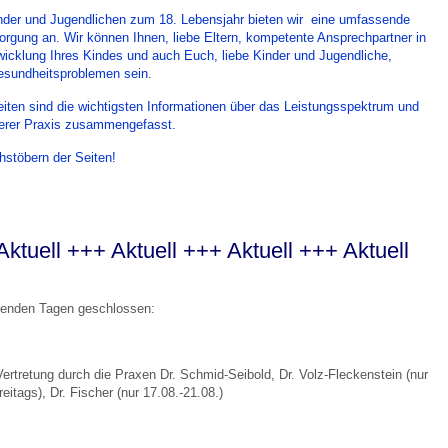
inder und Jugendlichen zum 18. Lebensjahr bieten wir eine umfassende
sorgung an.
Wir können Ihnen, liebe Eltern, kompetente Ansprechpartner in
wicklung Ihres Kindes und auch Euch, liebe Kinder und Jugendliche,
Gesundheitsproblemen sein.
iten sind die wichtigsten Informationen über das Leistungsspektrum und
serer Praxis zusammengefasst.
hstöbern der Seiten!
Aktuell +++ Aktuell +++ Aktuell +++ Aktuell
lgenden Tagen geschlossen:
Vertretung durch die Praxen Dr. Schmid-Seibold, Dr. Volz-Fleckenstein (nur
reitags), Dr. Fischer (nur 17.08.-21.08.)