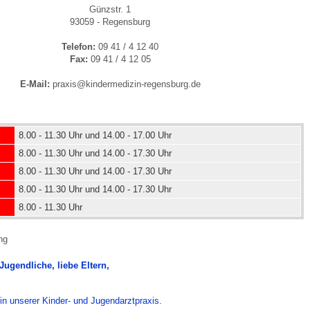
Günzstr. 1
93059 - Regensburg
 Bildschirmmediengebrauch
Telefon:
09 41 / 4 12 40
Fax:
09 41 / 4 12 05
E-Mail:
praxis@kindermedizin-regensburg.de
rsorgen
8.00 - 11.30 Uhr und 14.00 - 17.00 Uhr
8.00 - 11.30 Uhr und 14.00 - 17.30 Uhr
8.00 - 11.30 Uhr und 14.00 - 17.30 Uhr
erinnerung
der
8.00 - 11.30 Uhr und 14.00 - 17.30 Uhr
8.00 - 11.30 Uhr
ormationsflyer
ng
 Jugendliche, liebe Eltern,
d gestalten
in unserer Kinder- und Jugendarztpraxis.