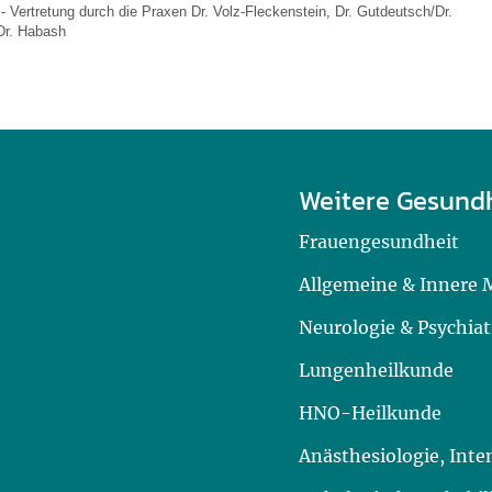
- Vertretung durch die Praxen Dr. Volz-Fleckenstein, Dr. Gutdeutsch/Dr.
/Dr. Habash
Weitere Gesund
Frauengesundheit
Allgemeine & Innere 
Neurologie & Psychiat
Lungenheilkunde
HNO-Heilkunde
Anästhesiologie, Int