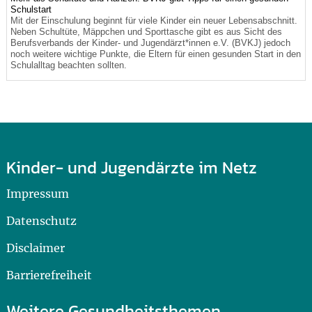
Schulstart
Mit der Einschulung beginnt für viele Kinder ein neuer Lebensabschnitt.
Neben Schultüte, Mäppchen und Sporttasche gibt es aus Sicht des
Berufsverbands der Kinder- und Jugendärzt*innen e.V. (BVKJ) jedoch
noch weitere wichtige Punkte, die Eltern für einen gesunden Start in den
Schulalltag beachten sollten.
Kinder- und Jugendärzte im Netz
Impressum
Datenschutz
Disclaimer
Barrierefreiheit
Weitere Gesundheitsthemen