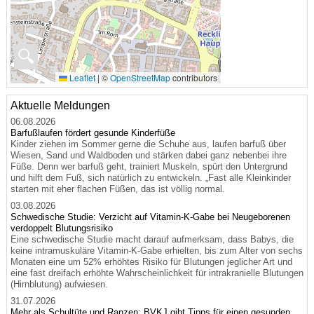
🔍
Leaflet
|
©
OpenStreetMap
contributors
Aktuelle Meldungen
06.08.2026
Barfußlaufen fördert gesunde Kinderfüße
Kinder ziehen im Sommer gerne die Schuhe aus, laufen barfuß über
Wiesen, Sand und Waldboden und stärken dabei ganz nebenbei ihre
Füße. Denn wer barfuß geht, trainiert Muskeln, spürt den Untergrund
und hilft dem Fuß, sich natürlich zu entwickeln. „Fast alle Kleinkinder
starten mit eher flachen Füßen, das ist völlig normal.
03.08.2026
Schwedische Studie: Verzicht auf Vitamin-K-Gabe bei Neugeborenen
verdoppelt Blutungsrisiko
Eine schwedische Studie macht darauf aufmerksam, dass Babys, die
keine intramuskuläre Vitamin-K-Gabe erhielten, bis zum Alter von sechs
Monaten eine um 52% erhöhtes Risiko für Blutungen jeglicher Art und
eine fast dreifach erhöhte Wahrscheinlichkeit für intrakranielle Blutungen
(Hirnblutung) aufwiesen.
31.07.2026
Mehr als Schultüte und Ranzen: BVKJ gibt Tipps für einen gesunden